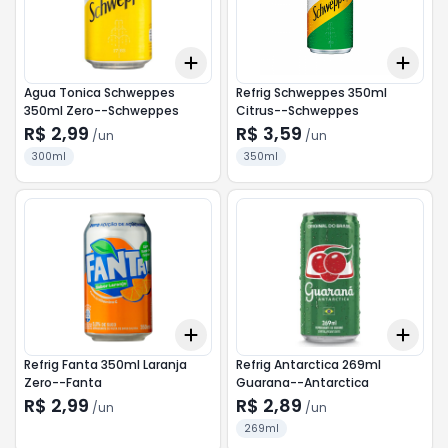
Add
Add
+
3
+
5
+
10
+
3
Agua Tonica Schweppes
Refrig Schweppes 350ml
350ml Zero--Schweppes
Citrus--Schweppes
R$ 2,99
R$ 3,59
/
un
/
un
300ml
350ml
Add
Add
+
3
+
5
+
10
+
3
Refrig Fanta 350ml Laranja
Refrig Antarctica 269ml
Zero--Fanta
Guarana--Antarctica
R$ 2,99
R$ 2,89
/
un
/
un
269ml