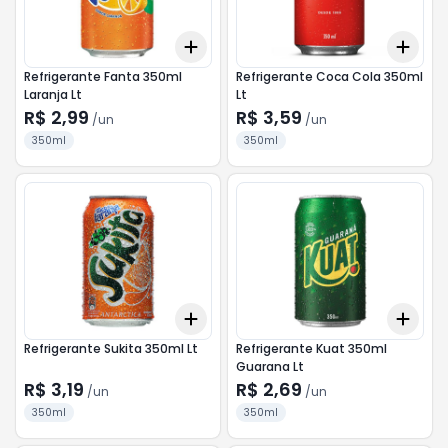
Add
Add
+
3
+
5
+
10
+
3
Refrigerante Fanta 350ml
Refrigerante Coca Cola 350ml
Laranja Lt
Lt
R$ 2,99
R$ 3,59
/
un
/
un
350ml
350ml
Add
Add
+
3
+
5
+
10
+
3
Refrigerante Sukita 350ml Lt
Refrigerante Kuat 350ml
Guarana Lt
R$ 3,19
R$ 2,69
/
un
/
un
350ml
350ml