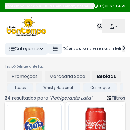
Bontempo Cohab 6
-
Rua Dom Tomaz
,
Petrolina
-
(87) 3867-0459
PE
Categorias
Dúvidas sobre nosso deliver
Início
Refrigerante Lata
Promoções
Mercearia Seca
Bebidas
Todos
Whisky Nacional
Conhaque
A
24
resultados para
"
Refrigerante Lata
"
Filtros