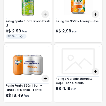
Add
Add
+
3
+
5
+
10
+
3
Refrig Sprite 310ml Limao Fresh
Refrig Fys 350ml Laranja--Fys
Lt
R$ 2,99
R$ 2,99
/
un
/
un
310 Grama(s)
Add
+
3
Add
Refrig s Geraldo 350ml Lt
+
3
+
5
+
10
Caju--Sao Geraldo
Refrig Fanta 350ml 6un +
R$ 4,19
/
un
Fanta Por Menos--Fanta
R$ 18,49
/
un