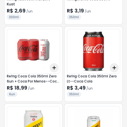
Kuat
R$ 2,69
R$ 3,19
/
un
/
un
300ml
350ml
Add
Add
+
3
+
5
+
10
+
3
Refrig Coca Cola 350ml Zero
Refrig Coca Cola 350ml Zero
6un + Coca Por Menos--Coca
Lt--Coca Cola
Cola
R$ 18,99
R$ 3,49
/
un
/
un
6un
350ml