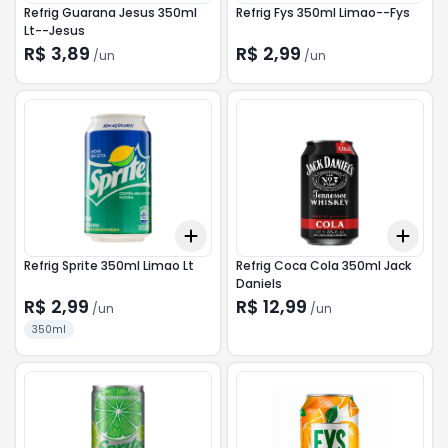
Refrig Guarana Jesus 350ml
Refrig Fys 350ml Limao--Fys
Lt--Jesus
R$ 3,89
R$ 2,99
/
un
/
un
Add
Add
+
3
+
5
+
10
+
3
Refrig Sprite 350ml Limao Lt
Refrig Coca Cola 350ml Jack
Daniels
R$ 2,99
R$ 12,99
/
un
/
un
350ml