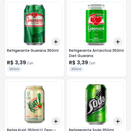
Add
Add
+
3
+
5
+
10
+
3
Refrigerante Guarana 350ml
Refrigerante Antarctica 350ml
Diet Guarana
R$ 3,39
R$ 3,39
/
un
/
un
350ml
350ml
Add
Add
+
3
+
5
+
10
+
3
Refrig Kuat 350ml Lt Zero--
Refrigerante Soda 350ml