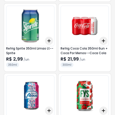
Add
Add
+
3
+
5
+
10
+
3
Refrig Sprite 350ml Limao Lt--
Refrig Coca Cola 350ml 6un +
Sprite
Coca Por Menos--Coca Cola
R$ 2,99
R$ 21,99
/
un
/
un
350ml
300ml
Add
Add
+
3
+
5
+
10
+
3