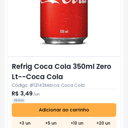
Refrig Coca Cola 350ml Zero
Lt--Coca Cola
Código: #
12143
Marca:
Coca Cola
R$ 3,49
/
un
350ml
Adicionar ao carrinho
Subtotal:
R$ 0
+
3
un
+
5
un
+
10
un
+
20
un