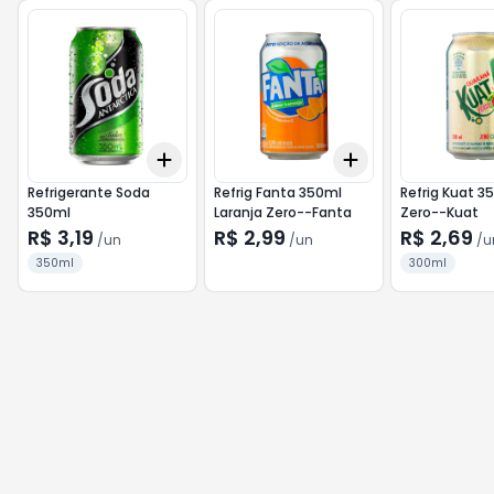
Add
Add
+
3
+
5
+
10
+
3
+
5
+
10
Refrigerante Soda
Refrig Fanta 350ml
Refrig Kuat 3
350ml
Laranja Zero--Fanta
Zero--Kuat
R$ 3,19
R$ 2,99
R$ 2,69
/
un
/
un
/
u
350ml
300ml