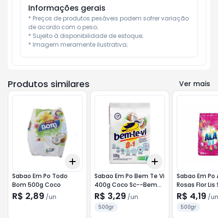
Informações gerais
* Preços de produtos pesáveis podem sofrer variação 
de acordo com o peso;

* Sujeito à disponibilidade de estoque;

* Imagem meramente ilustrativa;
Produtos similares
Ver mais
Add
Add
+
3
+
5
+
10
+
3
+
5
+
10
Sabao Em Po Todo
Sabao Em Po Bem Te Vi
Sabao Em Po 
Bom 500g Coco
400g Coco Sc--Bem
Rosas Flor Lis
Te Vi
R$ 2,89
R$ 3,29
R$ 4,19
/
un
/
un
/
u
500gr
500gr