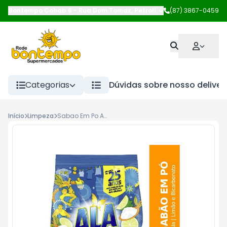
Bontempo Cohab 6
-
Rua Dom Tomaz
,
Petrolina
-
(87) 3867-0459
PE
Categorias
Dúvidas sobre nosso deliver
Início
Limpeza
Sabao Em Po Ala 400g Limao Bicarb Sc