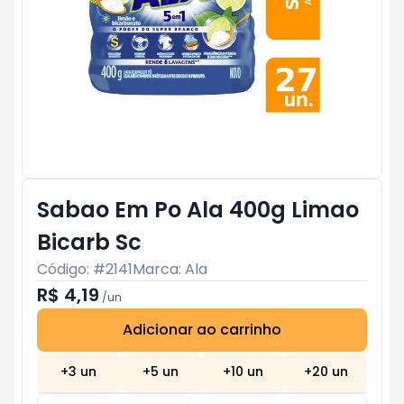
Sabao Em Po Ala 400g Limao
Bicarb Sc
Código: #
2141
Marca:
Ala
R$ 4,19
/
un
Adicionar ao carrinho
Subtotal:
R$ 0
+
3
un
+
5
un
+
10
un
+
20
un