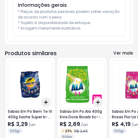
Informações gerais
* Preços de produtos pesáveis podem sofrer variação 
de acordo com o peso;

* Sujeito à disponibilidade de estoque;

* Imagem meramente ilustrativa;
Produtos similares
Ver mais
Add
Add
+
3
+
5
+
10
+
3
+
5
+
10
Sabao Em Po Bem Te Vi
Sabao Em Po Ala 400g
Sabao Em Po 
400g Sache Super b--
Erva Doce Bicarb Sc--
Rosas Flor Lis
Bem Te Vi
Ala
R$ 3,29
R$ 2,69
R$ 4,19
/
un
/
un
/
u
R$ 3,49
500gr
-
23
%
500gr
500gr