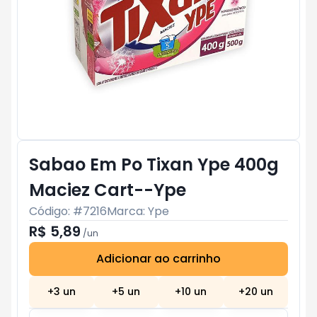
Sabao Em Po Tixan Ype 400g
Maciez Cart--Ype
Código: #
7216
Marca:
Ype
R$ 5,89
/
un
Adicionar ao carrinho
Subtotal:
R$ 0
+
3
un
+
5
un
+
10
un
+
20
un