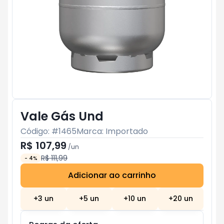
Vale Gás Und
Código: #
1465
Marca:
Importado
R$ 107,99
/
un
R$ 111,99
-
4
%
Adicionar ao carrinho
Subtotal:
R$ 0
+
3
un
+
5
un
+
10
un
+
20
un