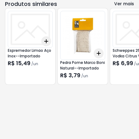
Produtos similares
Ver mais
Add
+
3
+
5
+
10
Espremedor Limao Aço
Schweppes 2
Add
+
3
+
5
+
10
Inox--Importado
Vodka Citrus
Schweppes
R$ 15,49
R$ 6,99
Pedra Pome Marco Boni
/
un
/
u
Natural--Importado
R$ 3,79
/
un