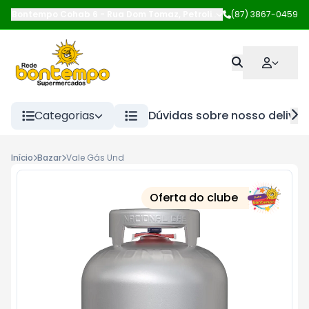
Bontempo Cohab 6
-
Rua Dom Tomaz
,
Petrolina
-
(87) 3867-0459
PE
Categorias
Dúvidas sobre nosso deliver
Início
Bazar
Vale Gás Und
Oferta do clube