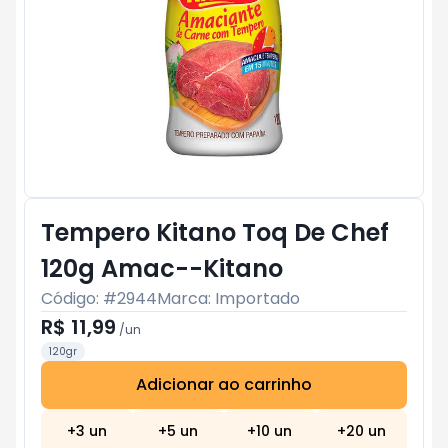
Tempero Kitano Toq De Chef
120g Amac--Kitano
Código: #
2944
Marca:
Importado
R$ 11,99
/
un
120gr
Adicionar ao carrinho
Subtotal:
R$ 0
+
3
un
+
5
un
+
10
un
+
20
un