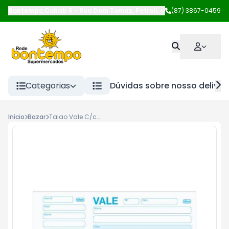
Bontempo Cohab 6
-
Rua Dom Tomaz
,
Petrolina
-
(87) 3867-0459
PE
Categorias
Dúvidas sobre nosso deliver
Início
Bazar
Talao Vale C/canhoto 50fl.--Importado