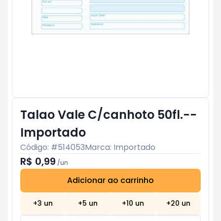
Talao Vale C/canhoto 50fl.--
Importado
Código: #
514053
Marca:
Importado
R$ 0,99
/
un
Adicionar ao carrinho
Subtotal:
R$ 0
+
3
un
+
5
un
+
10
un
+
20
un