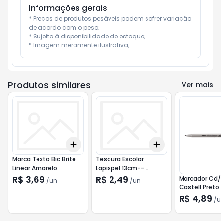
Informações gerais
* Preços de produtos pesáveis podem sofrer variação 
de acordo com o peso;

* Sujeito à disponibilidade de estoque;

* Imagem meramente ilustrativa;
Produtos similares
Ver mais
Add
Add
+
3
+
5
+
10
+
3
+
5
+
10
Marca Texto Bic Brite
Tesoura Escolar
Linear Amarelo
Lapispel 13cm--
Importado
R$ 3,69
R$ 2,49
Marcador Cd/
/
un
/
un
Castell Preto
Importado
R$ 4,89
/
u