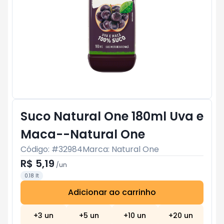
Suco Natural One 180ml Uva e
Maca--Natural One
Código: #
32984
Marca:
Natural One
R$ 5,19
/
un
0.18 lt
Adicionar ao carrinho
Subtotal:
R$ 0
+
3
un
+
5
un
+
10
un
+
20
un