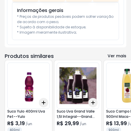
Informações gerais
* Preços de produtos pesáveis podem sofrer variação 
de acordo com o peso;

* Sujeito à disponibilidade de estoque;

* Imagem meramente ilustrativa;
Produtos similares
Ver mais
Add
Add
+
3
+
5
+
10
+
3
+
5
+
10
Suco Yulo 400ml Uva
Suco Uva Grand Valle
Suco Campo 
Pet--Yulo
1,5l Integral--Grand
900ml Maca
Valle
Largo
R$ 3,19
R$ 29,99
R$ 13,99
/
un
/
un
/
400ml
900ml