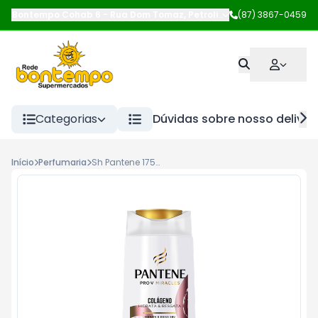
Bontempo Cohab 6
-
Rua Dom Tomaz
,
Petrolina
-
(87) 3867-0459
PE
Categorias
Dúvidas sobre nosso deliver
Início
Perfumaria
Sh Pantene 175ml Collagen--Pantene