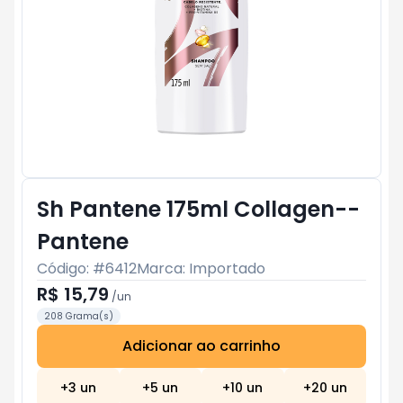
Sh Pantene 175ml Collagen--
Pantene
Código: #
6412
Marca:
Importado
R$ 15,79
/
un
208 Grama(s)
Adicionar ao carrinho
Subtotal:
R$ 0
+
3
un
+
5
un
+
10
un
+
20
un