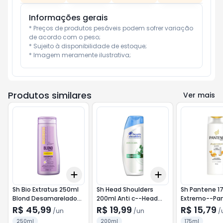
Informações gerais
* Preços de produtos pesáveis podem sofrer variação 
de acordo com o peso;

* Sujeito à disponibilidade de estoque;

* Imagem meramente ilustrativa;
Produtos similares
Ver mais
Add
Add
+
3
+
5
+
10
+
3
+
5
+
10
Sh Bio Extratus 250ml
Sh Head Shoulders
Sh Pantene 17
Blond Desamarelado--
200ml Anti c--Head
Extremo--Pa
Bio Extratus
Shoulders
R$ 45,99
R$ 19,99
R$ 15,79
/
un
/
un
/
250ml
200ml
175ml