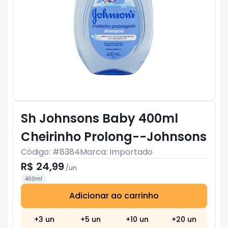
Sh Johnsons Baby 400ml
Cheirinho Prolong--Johnsons
Código: #
8384
Marca:
Importado
R$ 24,99
/
un
400ml
Adicionar ao carrinho
Subtotal:
R$ 0
+
3
un
+
5
un
+
10
un
+
20
un