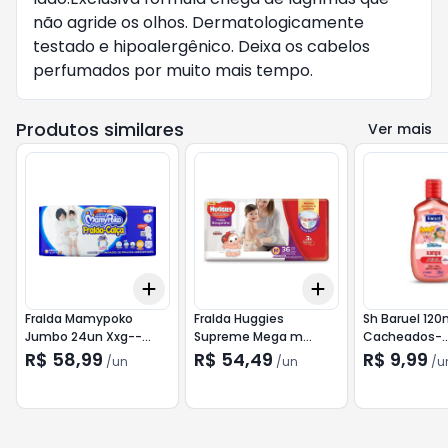
não agride os olhos. Dermatologicamente 
testado e hipoalergênico. Deixa os cabelos 
perfumados por muito mais tempo.
Produtos similares
Ver mais
Add
Add
+
3
+
5
+
10
+
3
+
5
+
10
Fralda Mamypoko
Fralda Huggies
Sh Baruel 120
Jumbo 24un Xxg--
Supreme Mega m
Cacheados-
Mamypoko
36un--Huggies
Descontinua
R$ 58,99
R$ 54,49
R$ 9,99
/
un
/
un
/
u
Xuxinha