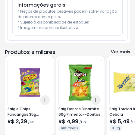
Informações gerais
* Preços de produtos pesáveis podem sofrer variação 
de acordo com o peso;

* Sujeito à disponibilidade de estoque;

* Imagem meramente ilustrativa;
Produtos similares
Ver mais
Add
Add
+
3
+
5
+
10
+
3
+
5
+
10
Salg e Chips
Salg Doritos Dinamite
Salg Torcida 
Fandangos 35g
60g Pimenta--Doritos
Cebola
Churrasco
R$ 2,39
R$ 4,99
R$ 5,49
/
un
/
un
/
u
60Gramas
0.1 kg