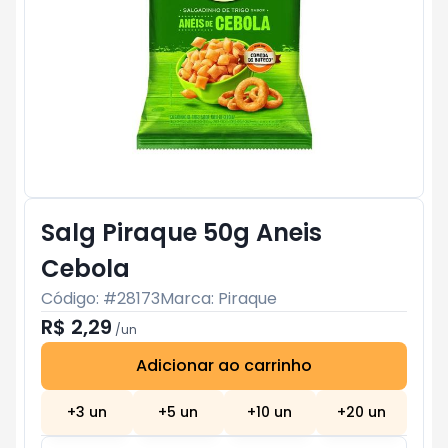
Salg Piraque 50g Aneis
Cebola
Código: #
28173
Marca:
Piraque
R$ 2,29
/
un
Adicionar ao carrinho
Subtotal:
R$ 0
+
3
un
+
5
un
+
10
un
+
20
un