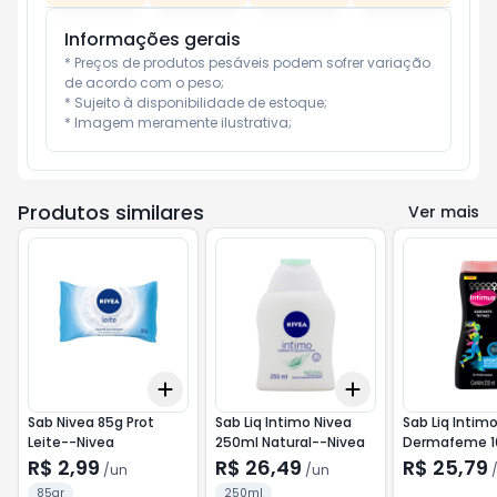
Informações gerais
* Preços de produtos pesáveis podem sofrer variação 
de acordo com o peso;

* Sujeito à disponibilidade de estoque;

* Imagem meramente ilustrativa;
Produtos similares
Ver mais
Add
Add
+
3
+
5
+
10
+
3
+
5
+
10
Sab Nivea 85g Prot
Sab Liq Intimo Nivea
Sab Liq Intim
Leite--Nivea
250ml Natural--Nivea
Dermafeme 1
Calm--Derm
R$ 2,99
R$ 26,49
R$ 25,79
/
un
/
un
85gr
250ml