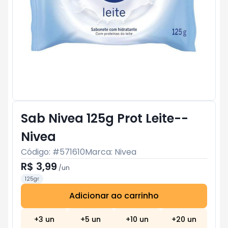
Sab Nivea 125g Prot Leite--
Nivea
Código: #
571610
Marca:
Nivea
R$ 3,99
/
un
125gr
Adicionar ao carrinho
Subtotal:
R$ 0
+
3
un
+
5
un
+
10
un
+
20
un