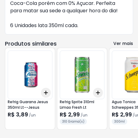
Coca-Cola porém com 0% Açucar. Perfeita 
para matar sua sede a qualquer hora do dia!

6 Unidades lata 350ml cada.
Produtos similares
Ver mais
Add
Add
+
3
+
5
+
10
+
3
+
5
+
10
Refrig Guarana Jesus
Refrig Sprite 310ml
Agua Tonica
350ml Lt--Jesus
Limao Fresh Lt
Schweppes 3
Zero--Schwe
R$ 3,89
R$ 2,99
R$ 2,99
/
un
/
un
/
u
310 Grama(s)
300ml