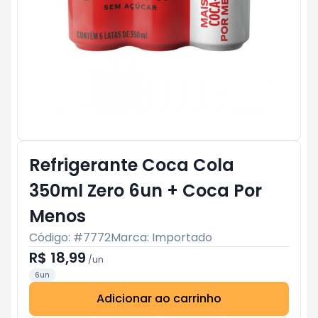
Refrigerante Coca Cola
350ml Zero 6un + Coca Por
Menos
Código: #
7772
Marca:
Importado
R$ 18,99
/
un
6un
Adicionar ao carrinho
Subtotal:
R$ 0