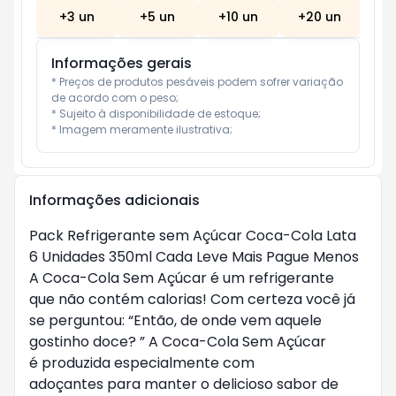
+
3
un
+
5
un
+
10
un
+
20
un
Informações gerais
* Preços de produtos pesáveis podem sofrer variação 
de acordo com o peso;

* Sujeito à disponibilidade de estoque;

* Imagem meramente ilustrativa;
Informações adicionais
Pack Refrigerante sem Açúcar Coca-Cola Lata 
6 Unidades 350ml Cada Leve Mais Pague Menos

A Coca-Cola Sem Açúcar é um refrigerante 
que não contém calorias! Com certeza você já 
se perguntou: “Então, de onde vem aquele 
gostinho doce? ” A Coca-Cola Sem Açúcar 
é produzida especialmente com 
adoçantes para manter o delicioso sabor de 