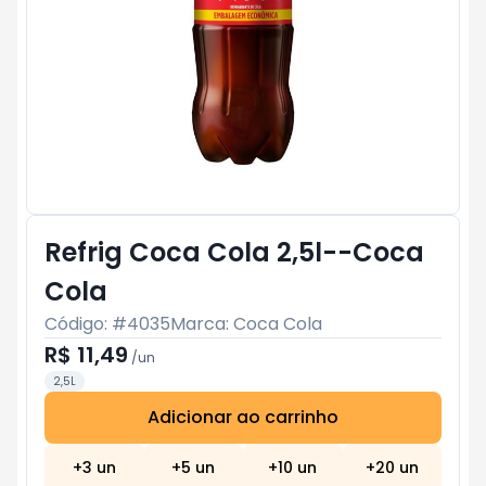
Refrig Coca Cola 2,5l--Coca
Cola
Código: #
4035
Marca:
Coca Cola
R$ 11,49
/
un
2,5L
Adicionar ao carrinho
Subtotal:
R$ 0
+
3
un
+
5
un
+
10
un
+
20
un