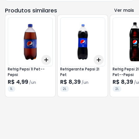
Produtos similares
Ver mais
Add
Add
+
3
+
5
+
10
+
3
+
5
+
10
Refrig Pepsi 1l Pet--
Refrigerante Pepsi 2l
Refrig Pepsi 2l
Pepsi
Pet
Pet--Pepsi
R$ 4,99
R$ 8,39
R$ 8,39
/
un
/
un
/
u
1L
2L
2L