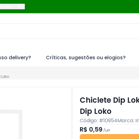
trolina
-
PE
so delivery?
Críticas, sugestões ou elogios?
 Loko
Chiclete Dip L
Dip Loko
Código: #
10954
Marca:
I
R$ 0,59
/
un