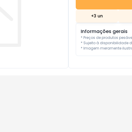
+
3
un
Informações gerais
* Preços de produtos pesáv
* Sujeito à disponibilidade d
* Imagem meramente ilustra
10