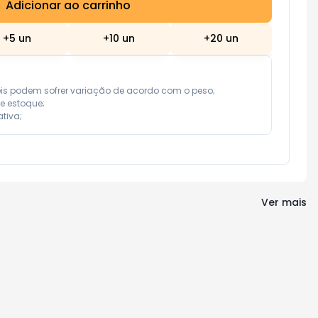
Adicionar ao carrinho
Subtotal:
R$ 0,00
+
5
un
+
10
un
+
20
un
eis podem sofrer variação de acordo com o peso;

e estoque;

tiva;
Ver mais