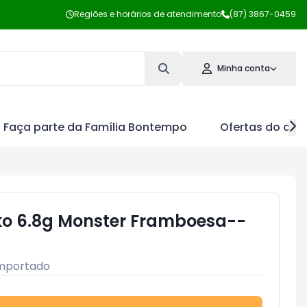
Regiões e horários de atendimento
(87) 3867-0459
Minha conta
Faça parte da Família Bontempo
Ofertas do dia
oko 6.8g Monster Framboesa--
mportado