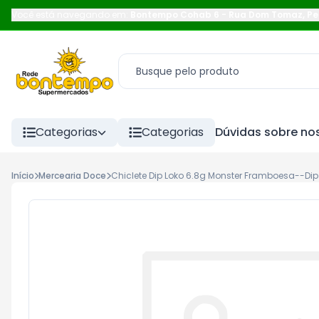
Você está navegando em:
Bontempo Cohab 6
-
Rua Dom Tomaz
,
Pe
Categorias
Categorias
Dúvidas sobre nos
Início
Mercearia Doce
Chiclete Dip Loko 6.8g Monster Framboesa--Dip