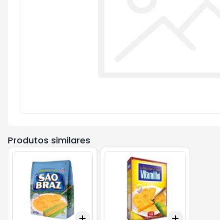
Produtos similares
Add
Add
+
3
+
5
+
10
+
3
+
5
+