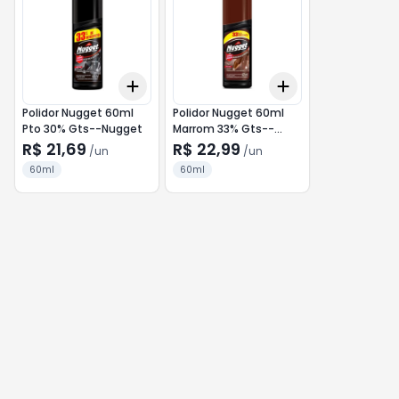
Add
Add
+
3
+
5
+
10
+
3
+
5
+
10
Polidor Nugget 60ml
Polidor Nugget 60ml
Pto 30% Gts--Nugget
Marrom 33% Gts--
Nugget
R$ 21,69
R$ 22,99
/
un
/
un
60ml
60ml