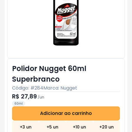
Polidor Nugget 60ml
Superbranco
Código: #
284
Marca:
Nugget
R$ 27,89
/
un
60ml
Adicionar ao carrinho
Subtotal:
R$ 0
+
3
un
+
5
un
+
10
un
+
20
un