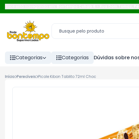
Você está navegando em:
Bontempo Cohab 6
-
Rua Dom Tomaz
,
Pe
Categorias
Categorias
Dúvidas sobre nos
Início
Perecíveis
Picole Kibon Tablito 72ml Choc