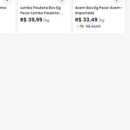
vino
Lombo Paulista Bov Kg
Acem Bov Kg Peca-Acem-
Peca-Lombo Paulista-
Importado
Importado
R$ 39,99
R$ 33,49
/
kg
/
kg
R$ 33,99
-
1
%