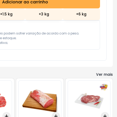
Adicionar ao carrinho
Subtotal:
R$ 0,00
+
1.5
kg
+
3
kg
+
6
kg
eis podem sofrer variação de acordo com o peso;

e estoque;

tiva;
Ver mais
Add
Add
Add
+
0.9
kg
+
1.5
kg
+
0.9
kg
+
1.5
kg
+
0.