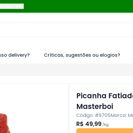
trolina
-
PE
so delivery?
Críticas, sugestões ou elogios?
Picanha Fatiad
Masterboi
Código: #
9705
Marca:
Ma
R$ 49,99
/
kg