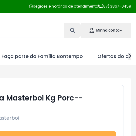
Regiões e horários de atendimento
(87) 3867-0459
Minha conta
Faça parte da Família Bontempo
Ofertas do dia
a Masterboi Kg Porc--
sterboi