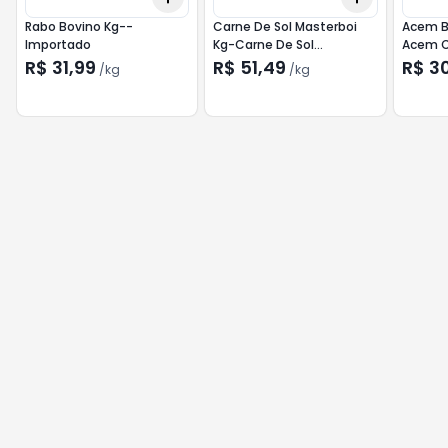
Rabo Bovino Kg--
Carne De Sol Masterboi
Acem B
Importado
Kg-Carne De Sol
Acem 
Masterboi-Importado
Import
R$ 31,99
R$ 51,49
R$ 3
/
kg
/
kg