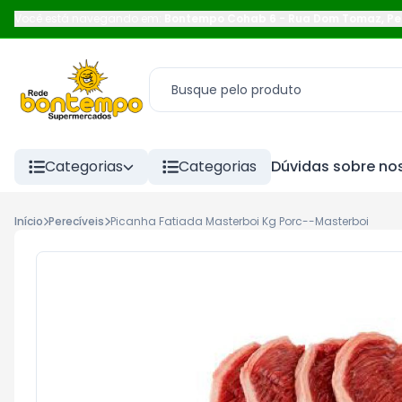
Você está navegando em:
Bontempo Cohab 6
-
Rua Dom Tomaz
,
Pe
Categorias
Categorias
Dúvidas sobre nos
Início
Perecíveis
Picanha Fatiada Masterboi Kg Porc--Masterboi