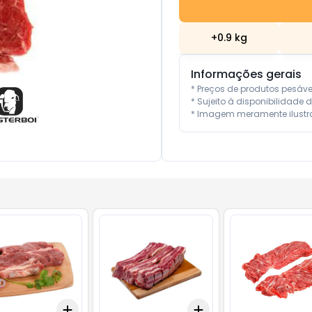
+
0.9
kg
Informações gerais
* Preços de produtos pesáv
* Sujeito à disponibilidade d
* Imagem meramente ilustra
Add
Add
.5
kg
+
0.9
kg
+
1.5
kg
+
0.9
kg
+
1.5
kg