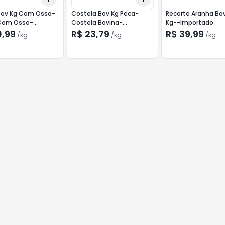
ov Kg Com Osso-
Costela Bov Kg Peca-
Recorte Aranha Bo
Com Osso-
Costela Bovina-
Kg--Importado
ado
Importado
0,99
R$ 23,79
R$ 39,99
/
kg
/
kg
/
kg