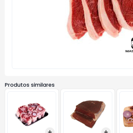
Produtos similares
Add
Add
+
0.9
kg
+
1.5
kg
+
0.9
kg
+
1