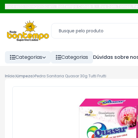
Você está navegando em:
Bontempo Cohab 6
-
Rua Dom Tomaz
,
Pe
Categorias
Categorias
Dúvidas sobre nos
Início
Limpeza
Pedra Sanitaria Quasar 30g Tutti Frutti