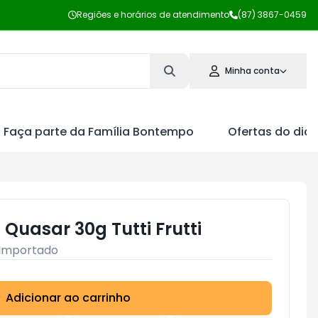
Regiões e horários de atendimento
(87) 3867-0459
Minha conta
Faça parte da Família Bontempo
Ofertas do dia
 Quasar 30g Tutti Frutti
Importado
Adicionar ao carrinho
Subtotal:
R$ 0,00