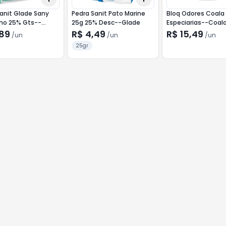
anit Glade Sany
Pedra Sanit Pato Marine
Bloq Odores Coala
nho 25% Gts--
25g 25% Desc--Glade
Especiarias--Coal
,89
R$ 4,49
R$ 15,49
/
un
/
un
/
un
25gr