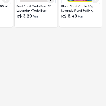
 60ml
Past Sanit Todo Bom 30g
Bloco Sanit Coala 30g
a
Lavanda--Todo Bom
Lavanda Floral Refil--
Coala
R$ 3,29
R$ 6,49
/
un
/
un