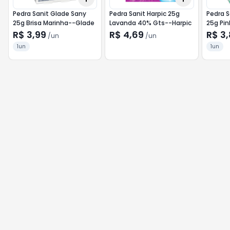
Pedra Sanit Glade Sany
Pedra Sanit Harpic 25g
Pedra S
25g Brisa Marinha--Glade
Lavanda 40% Gts--Harpic
25g Pi
Glade
R$ 3,99
R$ 4,69
R$ 3
/
un
/
un
1un
1un