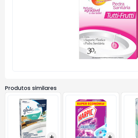
Produtos similares
Add
Add
+
3
+
5
+
10
+
3
+
5
+