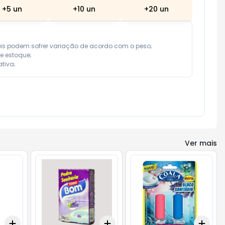
+
5
un
+
10
un
+
20
un
eis podem sofrer variação de acordo com o peso;

e estoque;

tiva;
Ver mais
Add
Add
Add
+
3
+
5
+
10
+
3
+
5
+
10
+
3