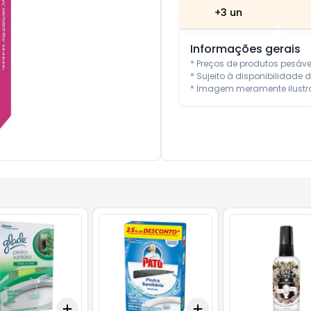
+
3
un
Informações gerais
* Preços de produtos pesáv
* Sujeito à disponibilidade d
* Imagem meramente ilustra
Add
Add
10
+
3
+
5
+
10
+
3
+
5
+
10