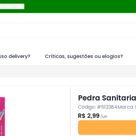
trolina
-
PE
so delivery?
Críticas, sugestões ou elogios?
Pedra Sanitaria
Código: #
513384
Marca:
R$ 2,99
/
un