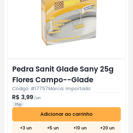
Pedra Sanit Glade Sany 25g
Flores Campo--Glade
Código: #
17757
Marca:
Importado
R$ 3,99
/
un
25gr
Adicionar ao carrinho
Subtotal:
R$ 0
+
3
un
+
5
un
+
10
un
+
20
un