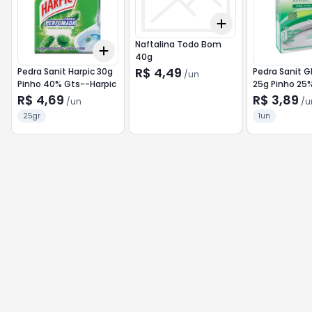
Add
+
3
+
5
+
10
Naftalina Todo Bom
Add
+
3
+
5
+
10
40g
R$ 4,49
Pedra Sanit Harpic 30g
Pedra Sanit G
/
un
Pinho 40% Gts--Harpic
25g Pinho 25
Glade
R$ 4,69
R$ 3,89
/
un
/
u
25gr
1un