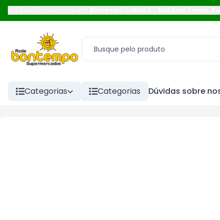
Você está navegando em:
Bontempo Cohab 6
-
Rua Dom Tomaz
,
Pe
Categorias
Categorias
Dúvidas sobre nos