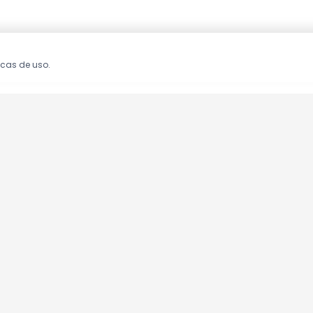
icas de uso.
oções!
clusivas.