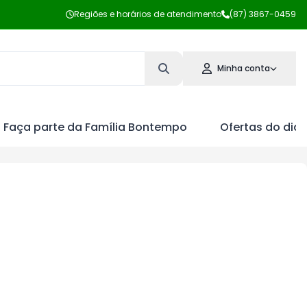
Regiões e horários de atendimento
(87) 3867-0459
Minha conta
Faça parte da Família Bontempo
Ofertas do dia