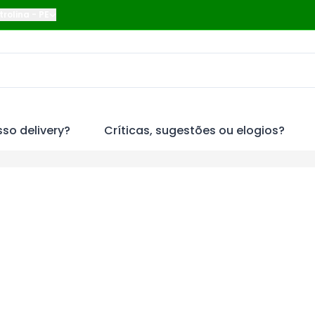
trolina
-
PE
so delivery?
Críticas, sugestões ou elogios?