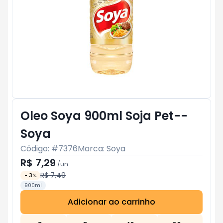
Oleo Soya 900ml Soja Pet--
Soya
Código: #
7376
Marca:
Soya
R$ 7,29
/
un
R$ 7,49
-
3
%
900ml
Adicionar ao carrinho
Subtotal:
R$ 0