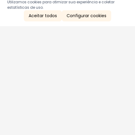
Utilizamos cookies para otimizar sua experiência e coletar
estatísticas de uso.
Aceitar todos
Configurar cookies
Aproveite as nossas promoções!
Cadastre seu e-mail e receba ofertas exclusivas.
QUERO RECEBER