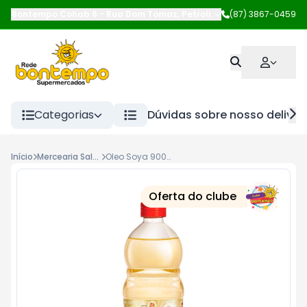
Bontempo Cohab 6
-
Rua Dom Tomaz
,
Petrolina
-
(87) 3867-0459
PE
Categorias
Dúvidas sobre nosso deliver
Início
Mercearia Salgada
Oleo Soya 900ml Soja Pet--Soya
Oferta do clube