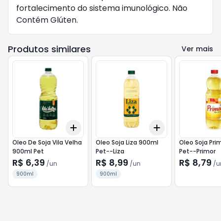
fortalecimento do sistema imunológico. Não 
Contém Glúten.
Produtos similares
Ver mais
Add
Add
+
3
+
5
+
10
+
3
+
5
+
10
Oleo De Soja Vila Velha
Oleo Soja Liza 900ml
Oleo Soja Pri
900ml Pet
Pet--Liza
Pet--Primor
R$ 6,39
R$ 8,99
R$ 8,79
/
un
/
un
/
u
900ml
900ml