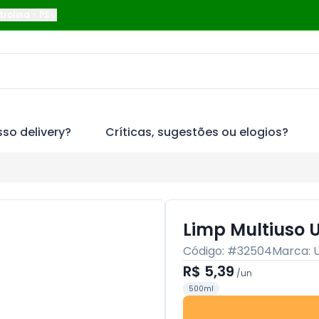
trolina
-
PE
so delivery?
Críticas, sugestões ou elogios?
Limp Multiuso
Código: #
32504
Marca:
R$ 5,39
/
un
500ml