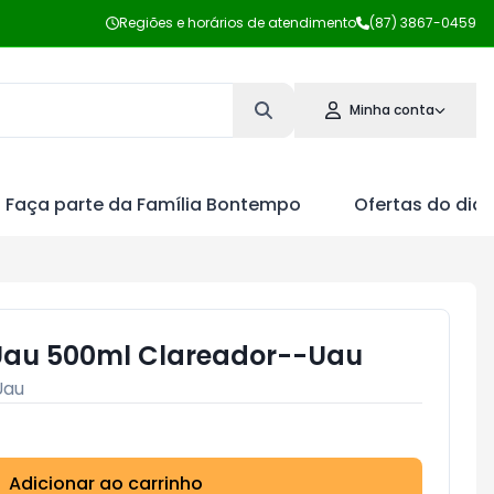
Regiões e horários de atendimento
(87) 3867-0459
Minha conta
Faça parte da Família Bontempo
Ofertas do dia
 Uau 500ml Clareador--Uau
Uau
Adicionar ao carrinho
Subtotal:
R$ 0,00