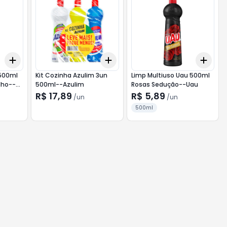
Add
Add
Add
+
3
+
5
+
10
+
3
+
5
+
10
+
3
 500ml
Kit Cozinha Azulim 3un
Limp Multiuso Uau 500ml
lho--
500ml--Azulim
Rosas Sedução--Uau
R$ 17,89
R$ 5,89
/
un
/
un
500ml