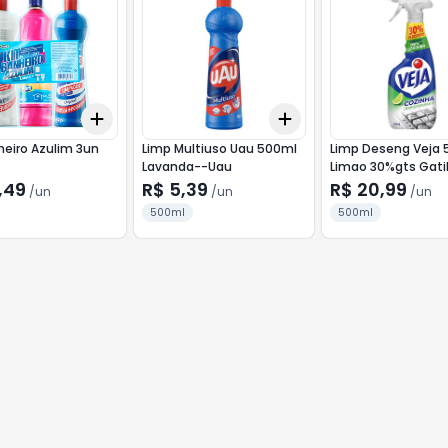
Add
Add
10
+
3
+
5
+
10
+
3
+
5
+
10
heiro Azulim 3un
Limp Multiuso Uau 500ml
Limp Deseng Veja
Lavanda--Uau
Limao 30%gts Gati
Veja
,49
R$ 5,39
R$ 20,99
/
un
/
un
/
un
500ml
500ml