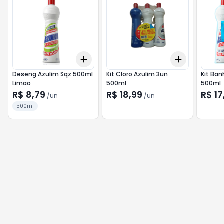
Add
Add
+
3
+
5
+
10
+
3
+
5
+
Deseng Azulim Sqz 500ml
Kit Cloro Azulim 3un
Kit Ban
Limao
500ml
500ml
R$ 8,79
R$ 18,99
R$ 17
/
un
/
un
500ml