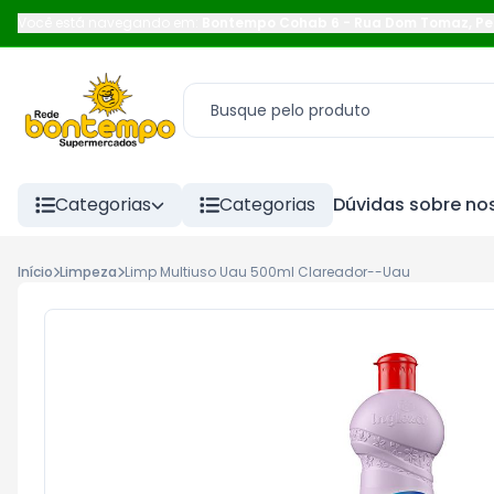
Você está navegando em:
Bontempo Cohab 6
-
Rua Dom Tomaz
,
Pe
Categorias
Categorias
Dúvidas sobre nos
Início
Limpeza
Limp Multiuso Uau 500ml Clareador--Uau