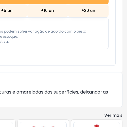
+
5
un
+
10
un
+
20
un
eis podem sofrer variação de acordo com o peso;

e estoque;

tiva;
ras e amareladas das superfícies, deixando-as 
Ver mais