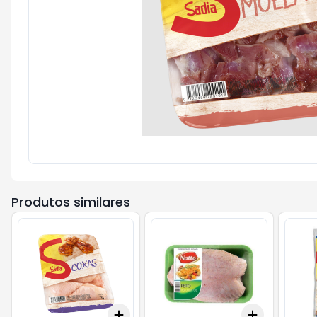
Produtos similares
Add
Add
+
3
+
5
+
10
+
3
+
5
+