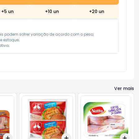
+
5
un
+
10
un
+
20
un
eis podem sofrer variação de acordo com o peso;

e estoque;

tiva;
Ver mais
Add
Add
Add
+
3
+
5
+
10
+
3
+
5
+
10
+
3