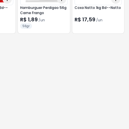
 Bd--
Hamburguer Perdigao 56g
Coxa Natto 1kg Bd--Natto
Carne Frango
R$ 1,89
R$ 17,59
/
un
/
un
56gr