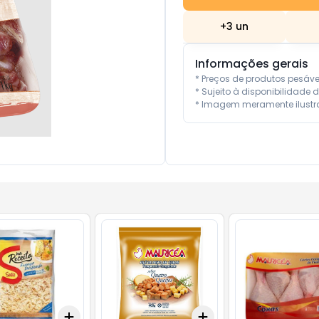
+
3
un
Informações gerais
* Preços de produtos pesáv
* Sujeito à disponibilidade d
* Imagem meramente ilustra
Add
Add
10
+
3
+
5
+
10
+
3
+
5
+
10