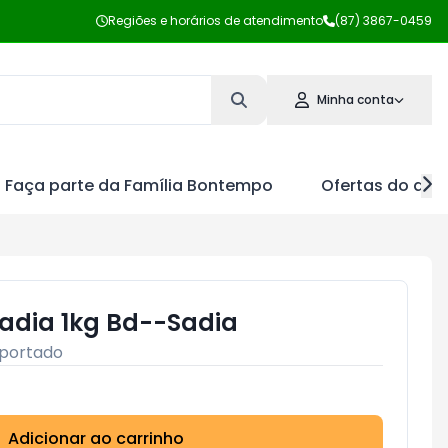
Regiões e horários de atendimento
(87) 3867-0459
Minha conta
Faça parte da Família Bontempo
Ofertas do dia
adia 1kg Bd--Sadia
portado
Adicionar ao carrinho
Subtotal:
R$ 0,00