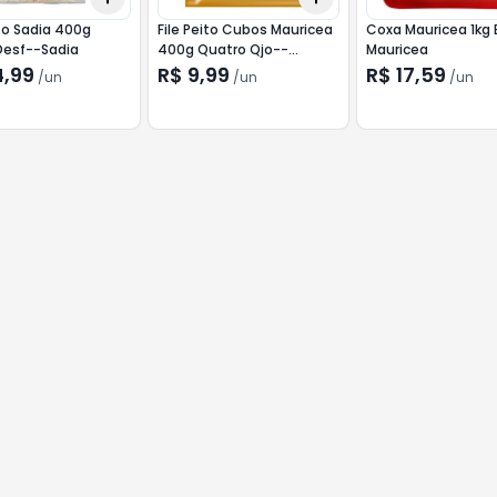
ito Sadia 400g
File Peito Cubos Mauricea
Coxa Mauricea 1kg
esf--Sadia
400g Quatro Qjo--
Mauricea
Mauricea
4,99
R$ 9,99
R$ 17,59
/
un
/
un
/
un