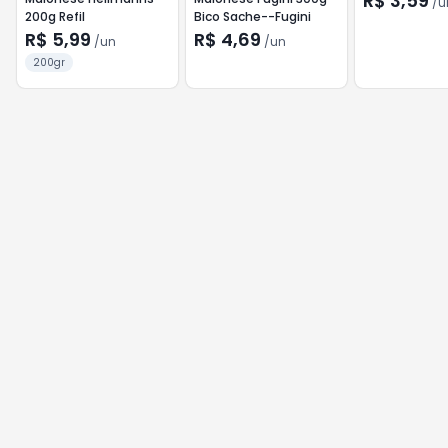
R$ 3,59
/
u
200g Refil
Bico Sache--Fugini
R$ 5,99
R$ 4,69
/
un
/
un
200gr