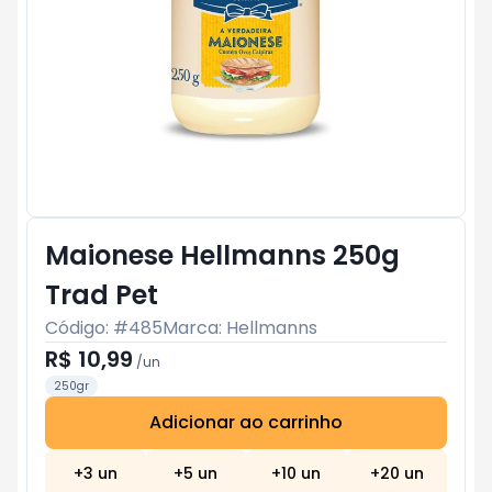
Maionese Hellmanns 250g
Trad Pet
Código: #
485
Marca:
Hellmanns
R$ 10,99
/
un
250gr
Adicionar ao carrinho
Subtotal:
R$ 0
+
3
un
+
5
un
+
10
un
+
20
un