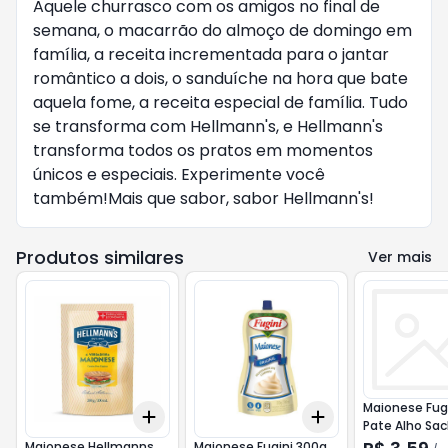
Aquele churrasco com os amigos no final de 
semana, o macarrão do almoço de domingo em 
família, a receita incrementada para o jantar 
romântico a dois, o sanduíche na hora que bate 
aquela fome, a receita especial de família. Tudo 
se transforma com Hellmann's, e Hellmann's 
transforma todos os pratos em momentos 
únicos e especiais. Experimente você 
também!Mais que sabor, sabor Hellmann's!
Produtos similares
Ver mais
Maionese Fug
Add
Add
+
3
+
5
+
10
+
3
+
5
+
10
Pate Alho Sa
Fugini
Maionese Hellmanns
Maionese Fugini 300g