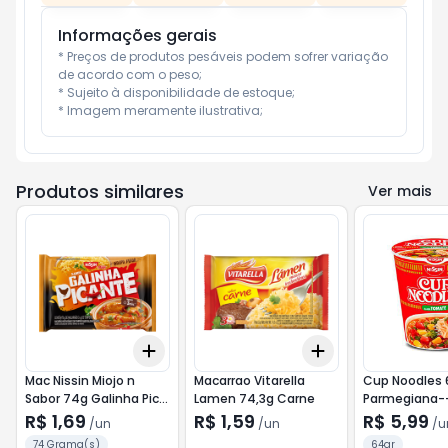
Informações gerais
* Preços de produtos pesáveis podem sofrer variação 
de acordo com o peso;

* Sujeito à disponibilidade de estoque;

* Imagem meramente ilustrativa;
Produtos similares
Ver mais
Add
Add
+
3
+
5
+
10
+
3
+
5
+
10
Mac Nissin Miojo n
Macarrao Vitarella
Cup Noodles 
Sabor 74g Galinha Pic-
Lamen 74,3g Carne
Parmegiana-
-Nosso Sabor
Noodles
R$ 1,69
R$ 1,59
R$ 5,99
/
un
/
un
/
u
74 Grama(s)
64gr