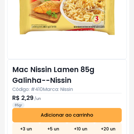
Mac Nissin Lamen 85g
Galinha--Nissin
Código: #
410
Marca:
Nissin
R$ 2,29
/
un
85gr
Adicionar ao carrinho
Subtotal:
R$ 0
+
3
un
+
5
un
+
10
un
+
20
un