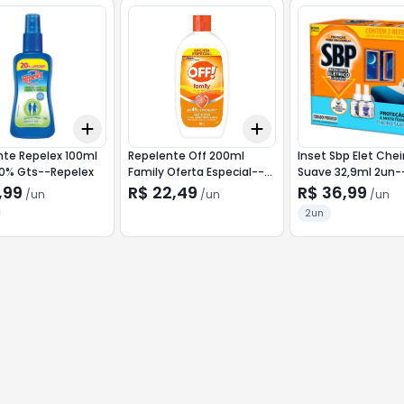
Add
Add
10
+
3
+
5
+
10
+
3
+
5
+
10
nte Repelex 100ml
Repelente Off 200ml
Inset Sbp Elet Chei
20% Gts--Repelex
Family Oferta Especial--
Suave 32,9ml 2un-
Off
,99
R$ 22,49
R$ 36,99
/
un
/
un
/
un
2un