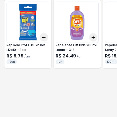
Add
Add
+
3
+
5
+
10
+
3
+
5
+
Rep Raid Prot Euc 12n Ref
Repelente Off Kids 200ml
Repele
L12p10--Raid
Locao--Off
Spray 
R$ 9,79
R$ 24,49
R$ 19
/
un
/
un
12un
1un
100ml