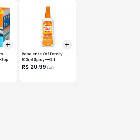
Add
Add
+
3
+
5
+
10
+
3
+
5
+
10
ro
Repelente Off Family
-Sbp
100ml Spray--Off
R$ 20,99
/
un