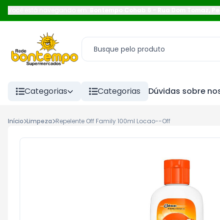
Você está navegando em:
Bontempo Cohab 6
-
Rua Dom Tomaz
,
Pe
Categorias
Categorias
Dúvidas sobre nos
Início
Limpeza
Repelente Off Family 100ml Locao--Off