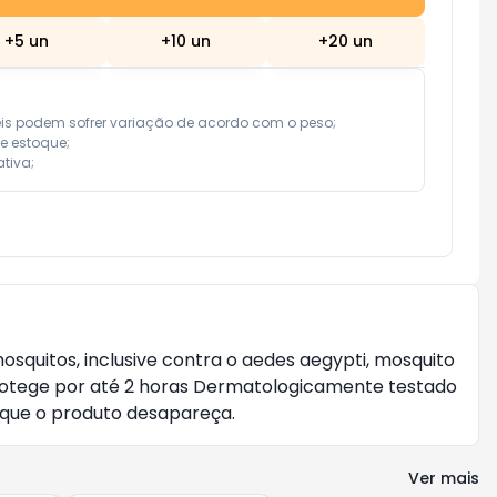
+
5
un
+
10
un
+
20
un
eis podem sofrer variação de acordo com o peso;

e estoque;

tiva;
uitos, inclusive contra o aedes aegypti, mosquito 
Protege por até 2 horas Dermatologicamente testado 
é que o produto desapareça.
Ver mais