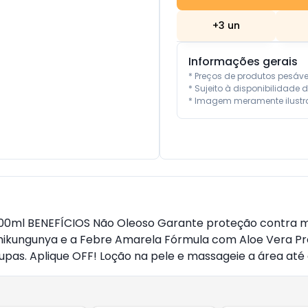
+
3
un
Informações gerais
* Preços de produtos pesáv
* Sujeito à disponibilidade d
* Imagem meramente ilustra
00ml BENEFÍCIOS Não Oleoso Garante proteção contra mosq
e Chikungunya e a Febre Amarela Fórmula com Aloe Vera 
oupas. Aplique OFF! Loção na pele e massageie a área at