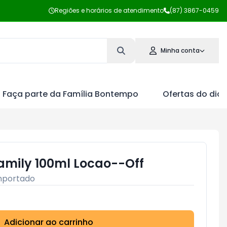
Regiões e horários de atendimento
(87) 3867-0459
Minha conta
Faça parte da Família Bontempo
Ofertas do dia
Family 100ml Locao--Off
mportado
Adicionar ao carrinho
Subtotal:
R$ 0,00