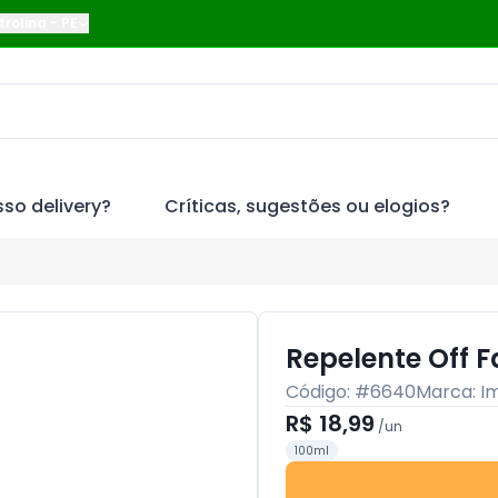
trolina
-
PE
so delivery?
Críticas, sugestões ou elogios?
Repelente Off 
Código: #
6640
Marca:
I
R$ 18,99
/
un
100ml