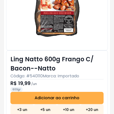
Ling Natto 600g Frango C/
Bacon--Natto
Código: #
540110
Marca:
Importado
R$ 19,99
/
un
600gr
Adicionar ao carrinho
Subtotal:
R$ 0
+
3
un
+
5
un
+
10
un
+
20
un