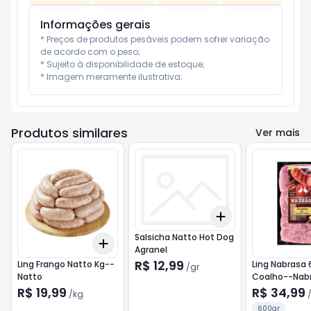
Informações gerais
* Preços de produtos pesáveis podem sofrer variação 
de acordo com o peso;

* Sujeito à disponibilidade de estoque;

* Imagem meramente ilustrativa;
Produtos similares
Ver mais
Add
+
0.9
gr
+
1.5
gr
Salsicha Natto Hot Dog
Add
+
0.9
kg
+
1.5
kg
Agranel
R$ 12,99
Ling Frango Natto Kg--
Ling Nabrasa 
/
gr
Natto
Coalho--Nab
R$ 19,99
R$ 34,99
/
kg
600gr