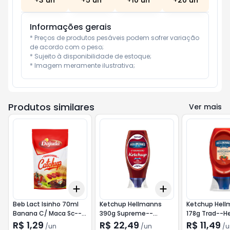
+
3
un
+
5
un
+
10
un
+
20
un
Informações gerais
* Preços de produtos pesáveis podem sofrer variação 
de acordo com o peso;

* Sujeito à disponibilidade de estoque;

* Imagem meramente ilustrativa;
Produtos similares
Ver mais
Add
Add
+
3
+
5
+
10
+
3
+
5
+
10
Beb Lact Isinho 70ml
Ketchup Hellmanns
Ketchup Hel
Banana C/ Maca Sc--
390g Supreme--
178g Trad--H
Isis
Hellmanns
R$ 1,29
R$ 22,49
R$ 11,49
/
un
/
un
/
u