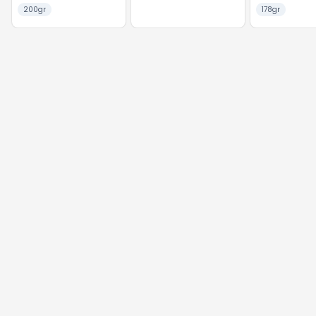
200gr
178gr