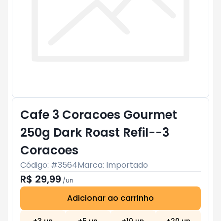
Cafe 3 Coracoes Gourmet
250g Dark Roast Refil--3
Coracoes
Código: #
3564
Marca:
Importado
R$ 29,99
/
un
Adicionar ao carrinho
Subtotal:
R$ 0