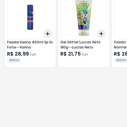
Add
Add
+
3
+
5
+
10
+
3
+
5
+
Fixador Karina 400ml Sp Ex
Gel Glitter Luccas Neto
Fixador
Forte--Karina
180g--Luccas Neto
Normal
R$ 28,99
R$ 21,75
R$ 2
/
un
/
un
400ml
400ml