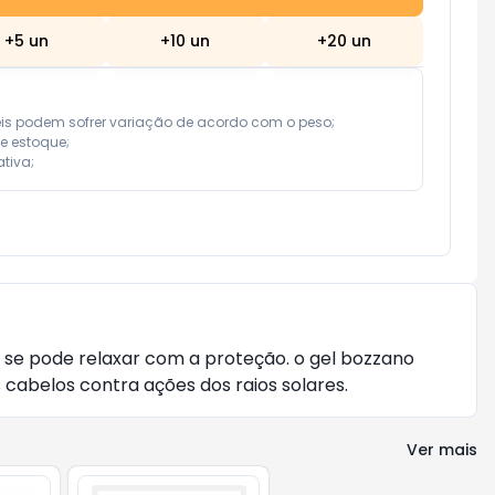
+
5
un
+
10
un
+
20
un
eis podem sofrer variação de acordo com o peso;

e estoque;

tiva;
o se pode relaxar com a proteção. o gel bozzano 
 cabelos contra ações dos raios solares.
Ver mais