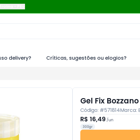
trolina
-
PE
so delivery?
Críticas, sugestões ou elogios?
Gel Fix Bozzan
Código: #
571814
Marca:
R$ 16,49
/
un
300gr