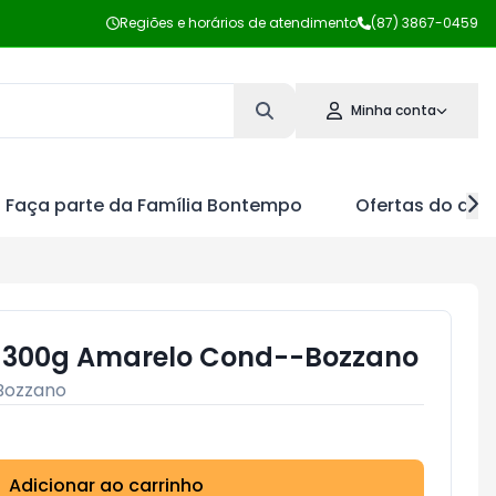
Regiões e horários de atendimento
(87) 3867-0459
Minha conta
Faça parte da Família Bontempo
Ofertas do dia
o 300g Amarelo Cond--Bozzano
Bozzano
Adicionar ao carrinho
Subtotal:
R$ 0,00