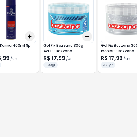
Add
Add
10
+
3
+
5
+
10
+
3
+
5
+
10
 Karina 400ml Sp
Gel Fix Bozzano 300g
Gel Fix Bozzano 30
Azul--Bozzano
Incolor--Bozzano
8,99
R$ 17,99
R$ 17,99
/
un
/
un
/
un
300gr
300gr