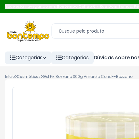
Você está navegando em:
Bontempo Cohab 6
-
Rua Dom Tomaz
,
Pe
Categorias
Categorias
Dúvidas sobre nos
Início
Cosméticos
Gel Fix Bozzano 300g Amarelo Cond--Bozzano