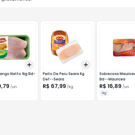
Add
Add
10
+
3
+
5
+
10
+
0.9
kg
+
1.5
kg
rango Natto 1kg Bd-
Peito De Peru Seara Kg
Sobrecoxa Mauricea
Def--Seara
Bd--Mauricea
0,79
R$ 67,99
R$ 16,89
/
un
/
kg
/
un
1kg