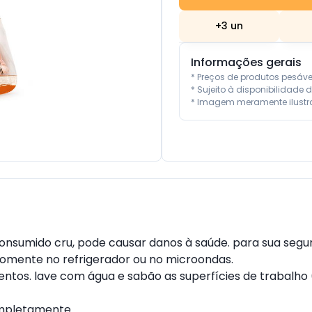
+
3
un
Informações gerais
* Preços de produtos pesáv
* Sujeito à disponibilidade d
* Imagem meramente ilustra
sumido cru, pode causar danos à saúde. para sua seguran
omente no refrigerador ou no microondas.

tos. lave com água e sabão as superfícies de trabalho (i
ompletamente.