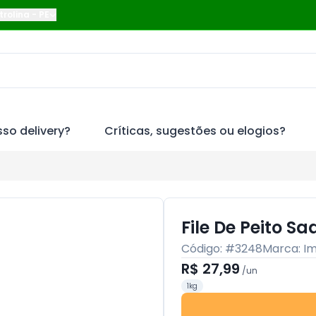
trolina
-
PE
so delivery?
Críticas, sugestões ou elogios?
File De Peito S
Código: #
3248
Marca:
I
R$ 27,99
/
un
1kg