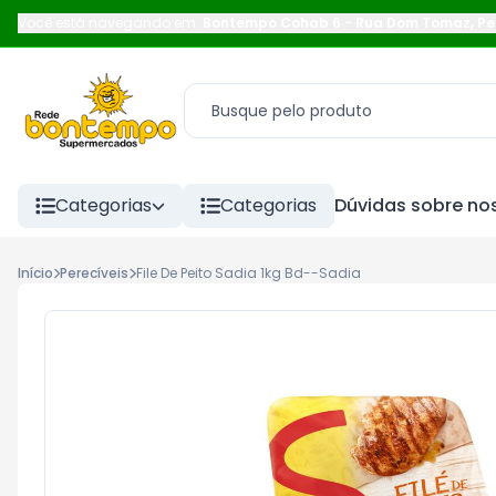
Você está navegando em:
Bontempo Cohab 6
-
Rua Dom Tomaz
,
Pe
Categorias
Categorias
Dúvidas sobre nos
Início
Perecíveis
File De Peito Sadia 1kg Bd--Sadia