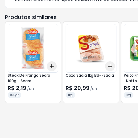
Produtos similares
Add
Add
+
3
+
5
+
10
+
3
+
5
+
Steak De Frango Seara
Coxa Sadia 1kg Bd--Sadia
Peito F
100g--Seara
-Natto
R$ 2,19
R$ 20,99
R$ 2
/
un
/
un
100gr
1kg
1kg