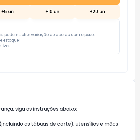
+
5
un
+
10
un
+
20
un
eis podem sofrer variação de acordo com o peso;

e estoque;

tiva;
ça, siga as instruções abaixo:

ncluindo as tábuas de corte), utensílios e mãos 