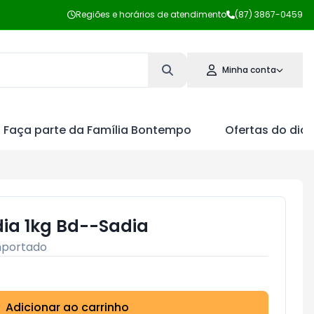
Regiões e horários de atendimento
(87) 3867-0459
Minha conta
Faça parte da Família Bontempo
Ofertas do dia
adia 1kg Bd--Sadia
mportado
Adicionar ao carrinho
Subtotal:
R$ 0,00