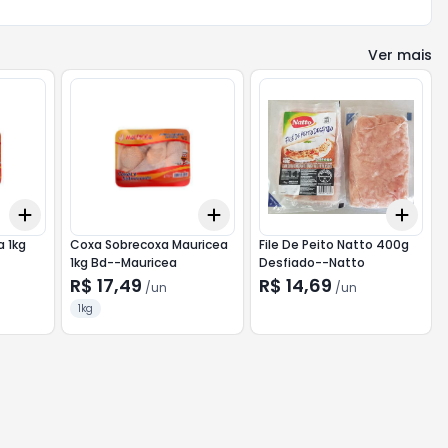
Ver mais
Add
Add
Add
+
3
+
5
+
10
+
3
+
5
+
10
+
3
 1kg
Coxa Sobrecoxa Mauricea
File De Peito Natto 400g
1kg Bd--Mauricea
Desfiado--Natto
R$ 17,49
R$ 14,69
/
un
/
un
1kg