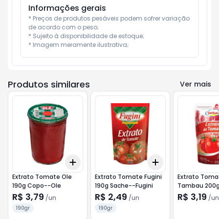
Informações gerais
* Preços de produtos pesáveis podem sofrer variação 
de acordo com o peso;

* Sujeito à disponibilidade de estoque;

* Imagem meramente ilustrativa;
Produtos similares
Ver mais
Add
Add
+
3
+
5
+
10
+
3
+
5
+
10
Extrato Tomate Ole
Extrato Tomate Fugini
Extrato Toma
190g Copo--Ole
190g Sache--Fugini
Tambau 200g
Tambau
R$ 3,79
R$ 2,49
R$ 3,19
/
un
/
un
/
un
190gr
190gr