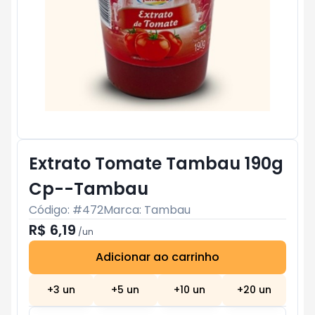
Extrato Tomate Tambau 190g
Cp--Tambau
Código: #
472
Marca:
Tambau
R$ 6,19
/
un
Adicionar ao carrinho
Subtotal:
R$ 0
+
3
un
+
5
un
+
10
un
+
20
un