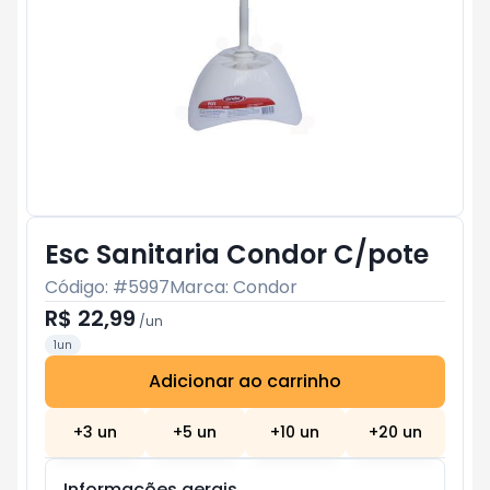
Esc Sanitaria Condor C/pote
Código: #
5997
Marca:
Condor
R$ 22,99
/
un
1un
Adicionar ao carrinho
Subtotal:
R$ 0
+
3
un
+
5
un
+
10
un
+
20
un
Informações gerais