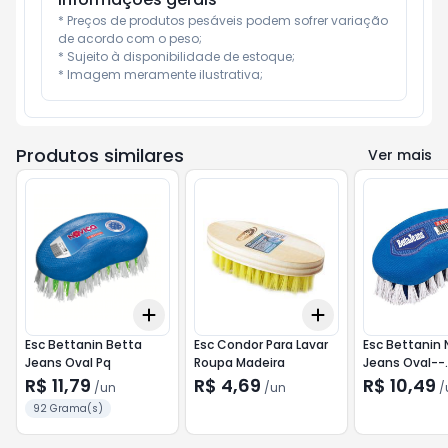
* Preços de produtos pesáveis podem sofrer variação 
de acordo com o peso;

* Sujeito à disponibilidade de estoque;

* Imagem meramente ilustrativa;
Produtos similares
Ver mais
Add
Add
+
3
+
5
+
10
+
3
+
5
+
10
Esc Bettanin Betta
Esc Condor Para Lavar
Esc Bettanin 
Jeans Oval Pq
Roupa Madeira
Jeans Oval--
Importado
R$ 11,79
R$ 4,69
R$ 10,49
/
un
/
un
/
92 Grama(s)