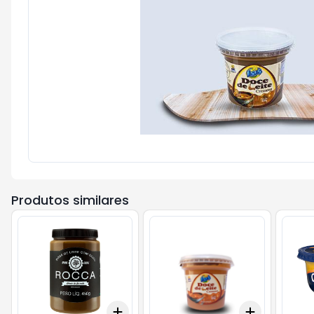
Produtos similares
Add
Add
+
3
+
5
+
10
+
3
+
5
+