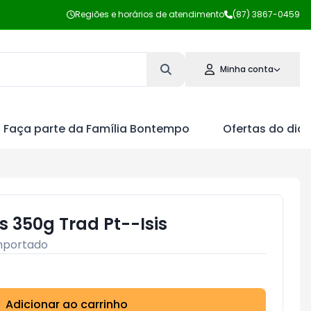
Regiões e horários de atendimento
(87) 3867-0459
Minha conta
Faça parte da Família Bontempo
Ofertas do dia
is 350g Trad Pt--Isis
mportado
Adicionar ao carrinho
Subtotal:
R$ 0,00