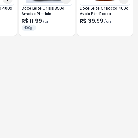
ca 400g
Doce Leite Cr Isis 350g
Doce Leite Cr Rocca 400g
Ameixa Pt--Isis
Avela Pt--Rocca
R$ 11,99
R$ 39,99
/
un
/
un
400gr