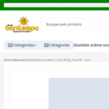
Você está navegando em:
Bontempo Cohab 6
-
Rua Dom Tomaz
,
Pe
Categorias
Categorias
Dúvidas sobre nos
Início
Mercearia Doce
Doce Leite Cr Isis 350g Trad Pt--Isis