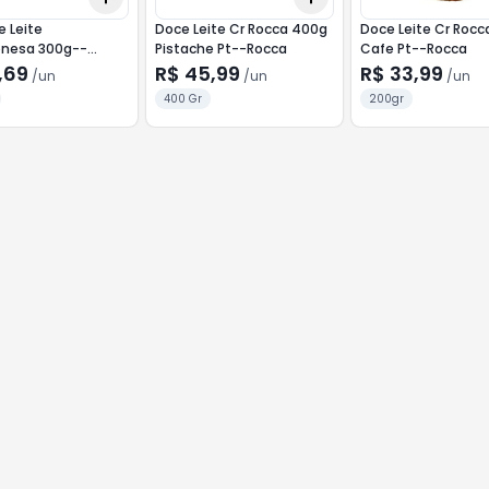
 Leite
Doce Leite Cr Rocca 400g
Doce Leite Cr Roc
nesa 300g--
Pistache Pt--Rocca
Cafe Pt--Rocca
nesa
,69
R$ 45,99
R$ 33,99
/
un
/
un
/
un
400 Gr
200gr