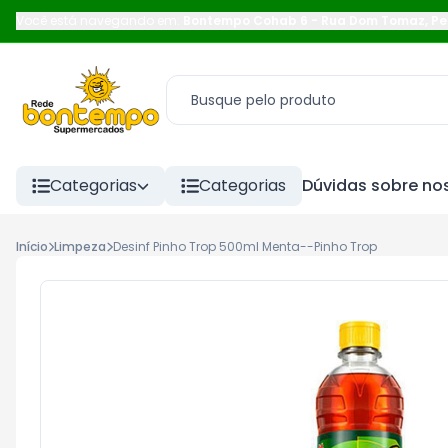
Você está navegando em:
Bontempo Cohab 6
-
Rua Dom Tomaz
,
Pe
Categorias
Categorias
Dúvidas sobre nos
Início
Limpeza
Desinf Pinho Trop 500ml Menta--Pinho Trop