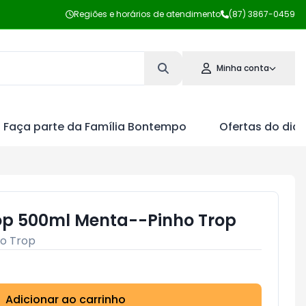
Regiões e horários de atendimento
(87) 3867-0459
Minha conta
Faça parte da Família Bontempo
Ofertas do dia
rop 500ml Menta--Pinho Trop
ho Trop
Adicionar ao carrinho
Subtotal:
R$ 0,00