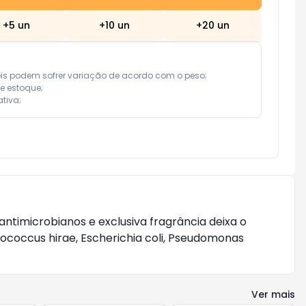
+
5
un
+
10
un
+
20
un
eis podem sofrer variação de acordo com o peso;

e estoque;

tiva;
timicrobianos e exclusiva fragrância deixa o 
occus hirae, Escherichia coli, Pseudomonas 
Ver mais