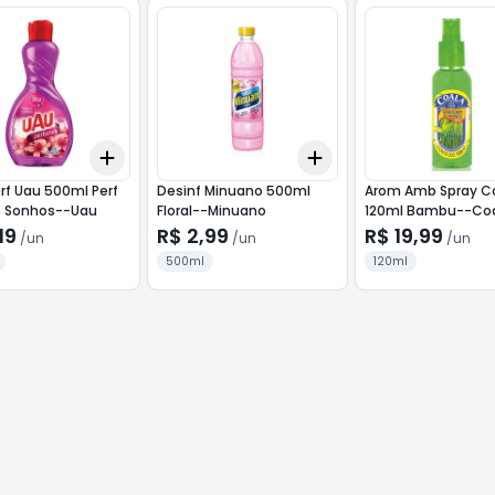
Add
Add
10
+
3
+
5
+
10
+
3
+
5
+
10
rf Uau 500ml Perf
Desinf Minuano 500ml
Arom Amb Spray C
 e Sonhos--Uau
Floral--Minuano
120ml Bambu--Co
19
R$ 2,99
R$ 19,99
/
un
/
un
/
un
500ml
120ml