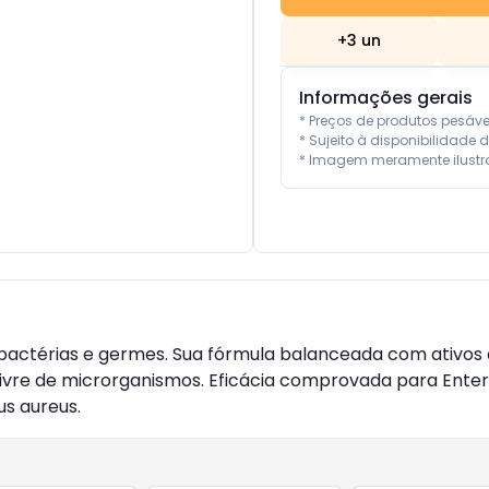
+
3
un
Informações gerais
* Preços de produtos pesáv
* Sujeito à disponibilidade d
* Imagem meramente ilustra
actérias e germes. Sua fórmula balanceada com ativos an
re de microrganismos. Eficácia comprovada para Enteroc
us aureus.