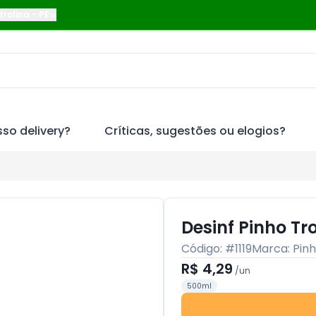
trolina
-
PE
so delivery?
Críticas, sugestões ou elogios?
Desinf Pinho T
Código: #
1119
Marca:
Pin
R$ 4,29
/
un
500ml