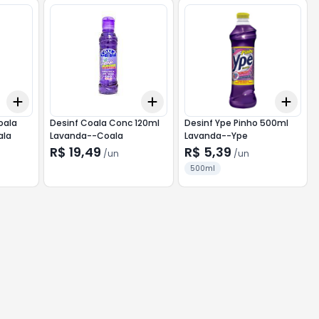
Add
Add
Add
+
3
+
5
+
10
+
3
+
5
+
10
+
3
oala
Desinf Coala Conc 120ml
Desinf Ype Pinho 500ml
ala
Lavanda--Coala
Lavanda--Ype
R$ 19,49
R$ 5,39
/
un
/
un
500ml