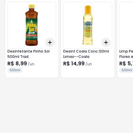
Add
Add
+
3
+
5
+
10
+
3
+
5
+
Desinfetante Pinho Sol
Desinf Coala Conc 120ml
Limp Pe
500ml Trad
Limao--Coala
Flores
R$ 8,99
R$ 14,99
R$ 5,
/
un
/
un
500ml
500ml