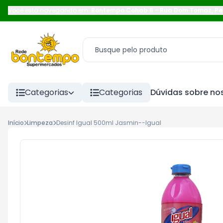
Você está navegando em:
Bontempo Cohab 6
-
Rua Dom Tomaz
,
Pe
Categorias
Categorias
Dúvidas sobre nos
Início
Limpeza
Desinf Igual 500ml Jasmin--Igual