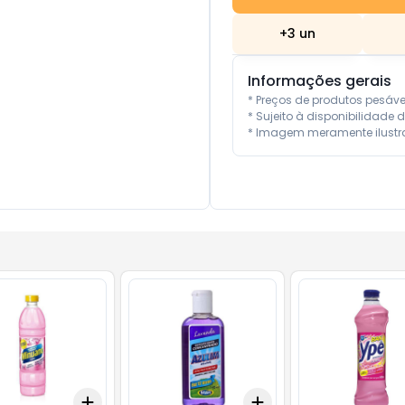
+
3
un
Informações gerais
* Preços de produtos pesáv
* Sujeito à disponibilidade d
* Imagem meramente ilustra
Add
Add
10
+
3
+
5
+
10
+
3
+
5
+
10