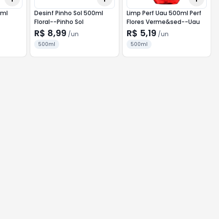
0ml
Desinf Pinho Sol 500ml
Limp Perf Uau 500ml Perf
Floral--Pinho Sol
Flores Verme&sed--Uau
R$ 8,99
R$ 5,19
/
un
/
un
500ml
500ml