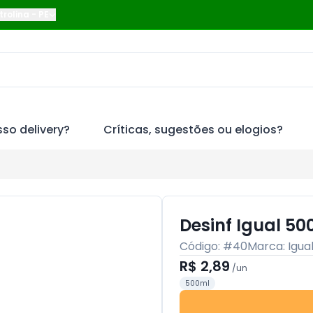
trolina
-
PE
so delivery?
Críticas, sugestões ou elogios?
Desinf Igual 5
Código: #
40
Marca:
Igua
R$ 2,89
/
un
500ml