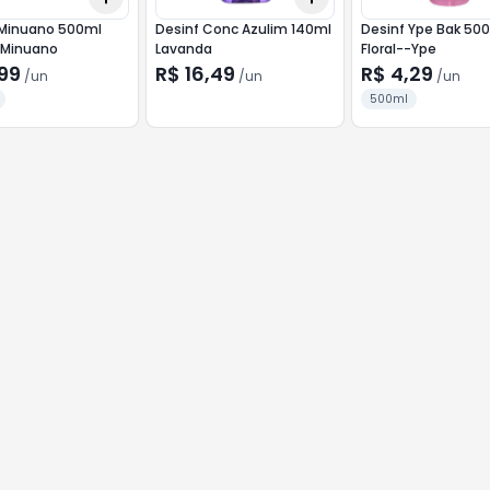
 Minuano 500ml
Desinf Conc Azulim 140ml
Desinf Ype Bak 50
-Minuano
Lavanda
Floral--Ype
99
R$ 16,49
R$ 4,29
/
un
/
un
/
un
500ml