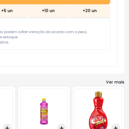
+
5
un
+
10
un
+
20
un
eis podem sofrer variação de acordo com o peso;

e estoque;

tiva;
Ver mais
Add
Add
Add
+
3
+
5
+
10
+
3
+
5
+
10
+
3