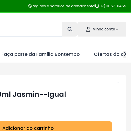
Regiões e horários de atendimento
(87) 3867-0459
Minha conta
Faça parte da Família Bontempo
Ofertas do dia
00ml Jasmin--Igual
l
Adicionar ao carrinho
Subtotal:
R$ 0,00