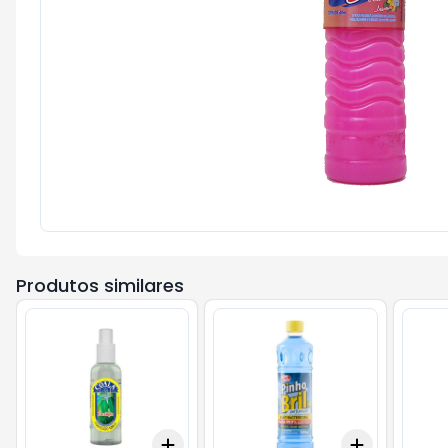
Produtos similares
Add
Add
+
3
+
5
+
10
+
3
+
5
+