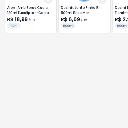
Arom Amb Spray Coala
Desinfetante Pinho Bril
Desinf
120ml Eucalipto--Coala
500ml Brisa Mar
Floral-
R$ 18,99
R$ 6,69
R$ 2,
/
un
/
un
120ml
500ml
500ml