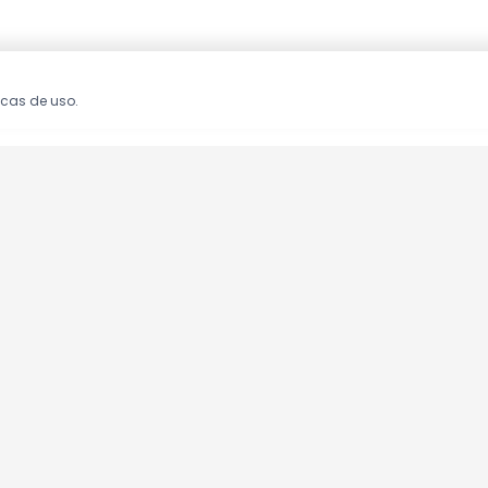
icas de uso.
oções!
clusivas.