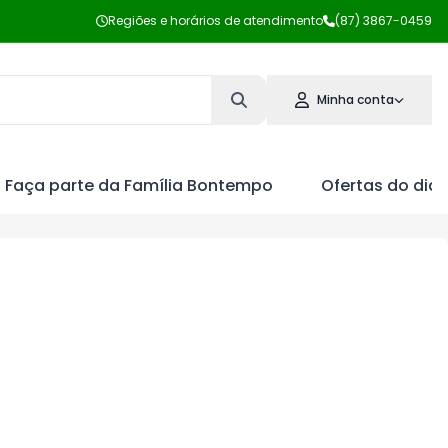
Regiões e horários de atendimento
(87) 3867-0459
Minha conta
Faça parte da Família Bontempo
Ofertas do dia