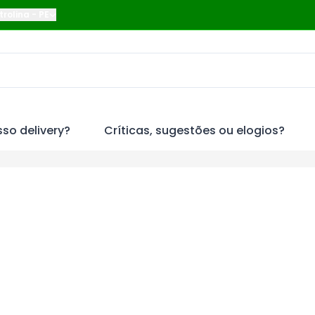
trolina
-
PE
so delivery?
Críticas, sugestões ou elogios?