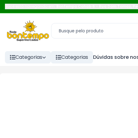
Você está navegando em:
Bontempo Cohab 6
-
Rua Dom Tomaz
,
Pe
Categorias
Categorias
Dúvidas sobre nos