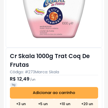
Cr Skala 1000g Trat Coq De
Frutas
Código: #
273
Marca:
Skala
R$ 12,49
/
un
1kg
Adicionar ao carrinho
Subtotal:
R$ 0
+
3
un
+
5
un
+
10
un
+
20
un