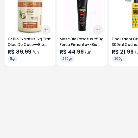
Add
Add
+
3
+
5
+
10
+
3
+
5
+
10
Cr Bio Extratus 1kg Trat
Masc Bio Extratus 250g
Finalizador C
Oleo De Coco--Bio
Forca Pimenta--Bio
300ml Cacho
Extratus
Extratus
Ondulados
R$ 89,99
R$ 44,99
R$ 21,99
/
un
/
un
/
1kg
250gr
300gr