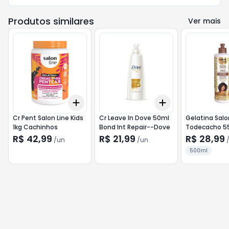
Produtos similares
Ver mais
Add
Add
+
3
+
5
+
10
+
3
+
5
+
10
Cr Pent Salon Line Kids
Cr Leave In Dove 50ml
Gelatina Salo
1kg Cachinhos
Bond Int Repair--Dove
Todecacho 5
Manga--Salon
R$ 42,99
R$ 21,99
R$ 28,99
/
un
/
un
500ml