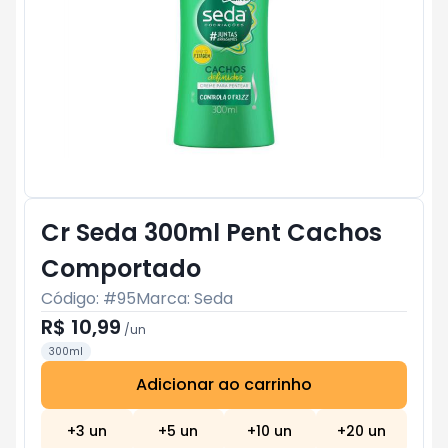
Cr Seda 300ml Pent Cachos
Comportado
Código: #
95
Marca:
Seda
R$ 10,99
/
un
300ml
Adicionar ao carrinho
Subtotal:
R$ 0
+
3
un
+
5
un
+
10
un
+
20
un