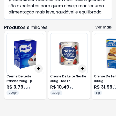
são excelentes para quem deseja manter uma 
alimentação mais leve, saudável e equilibrada.
Produtos similares
Ver mais
Add
Add
+
3
+
5
+
10
+
3
+
5
+
10
Creme De Leite
Creme De Leite Nestle
Creme De Lei
Itambe 200g Tp
300g Trad Lt
1000g
R$ 3,79
R$ 10,49
R$ 31,99
/
un
/
un
/
200gr
300gr
1kg