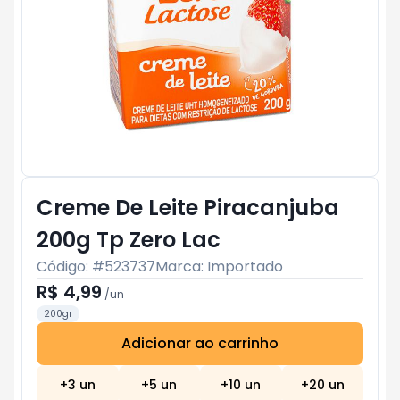
Creme De Leite Piracanjuba
200g Tp Zero Lac
Código: #
523737
Marca:
Importado
R$ 4,99
/
un
200gr
Adicionar ao carrinho
Subtotal:
R$ 0
+
3
un
+
5
un
+
10
un
+
20
un