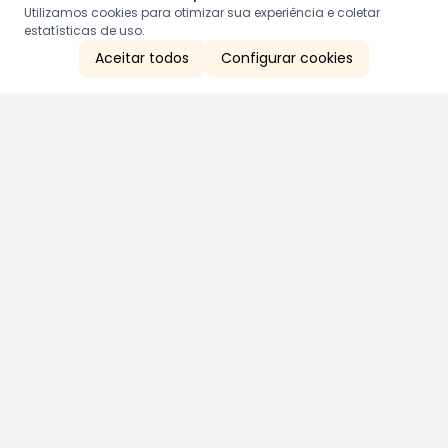
Utilizamos cookies para otimizar sua experiência e coletar
estatísticas de uso.
Aceitar todos
Configurar cookies
Aproveite as nossas promoções!
Cadastre seu e-mail e receba ofertas exclusivas.
QUERO RECEBER