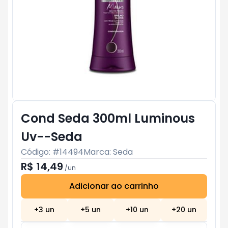
Cond Seda 300ml Luminous
Uv--Seda
Código: #
14494
Marca:
Seda
R$ 14,49
/
un
Adicionar ao carrinho
Subtotal:
R$ 0
+
3
un
+
5
un
+
10
un
+
20
un