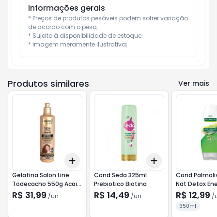
Informações gerais
* Preços de produtos pesáveis podem sofrer variação 
de acordo com o peso;

* Sujeito à disponibilidade de estoque;

* Imagem meramente ilustrativa;
Produtos similares
Ver mais
Add
Add
+
3
+
5
+
10
+
3
+
5
+
10
Gelatina Salon Line
Cond Seda 325ml
Cond Palmoli
Todecacho 550g Acai-
Prebiotico Biotina
Nat Detox En
-Salon Line
Palmolive
R$ 31,99
R$ 14,49
R$ 12,99
/
un
/
un
/
350ml