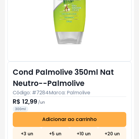
Cond Palmolive 350ml Nat
Neutro--Palmolive
Código: #
7284
Marca:
Palmolive
R$ 12,99
/
un
300ml
Adicionar ao carrinho
Subtotal:
R$ 0
+
3
un
+
5
un
+
10
un
+
20
un