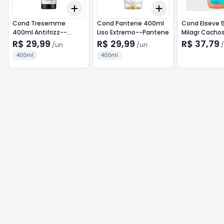
Add
Add
+
3
+
5
+
10
+
3
+
5
+
10
Cond Tresemme
Cond Pantene 400ml
Cond Elseve 
400ml Antifrizz--
Liso Extremo--Pantene
Milagr Cacho
Tresemme
Sonhos
R$ 29,99
R$ 29,99
R$ 37,79
/
un
/
un
/
400ml
400ml