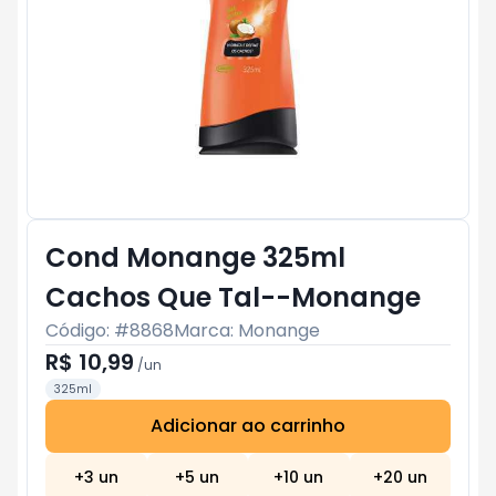
Cond Monange 325ml
Cachos Que Tal--Monange
Código: #
8868
Marca:
Monange
R$ 10,99
/
un
325ml
Adicionar ao carrinho
Subtotal:
R$ 0
+
3
un
+
5
un
+
10
un
+
20
un