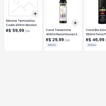
Add
+
3
+
5
+
10
Silicone Termoativo
Add
+
3
+
5
+
10
Coala 200ml Absolute
Liss--Coala
R$ 59,99
Cond Tresemme
Cond Bio Extr
/
un
400ml Recontrucao E
350ml Forca 
Forca--Tresemme
-Bio Extratus
R$ 29,99
R$ 46,99
/
un
400ml
300ml