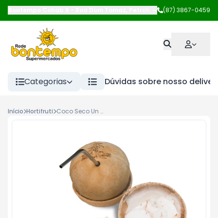
Bontempo Cohab 6
-
Rua Dom Tomaz
,
Petrolina
-
(87) 3867-0459
PE
Categorias
Dúvidas sobre nosso deliver
Início
Hortifruti
Coco Seco Un Gelado