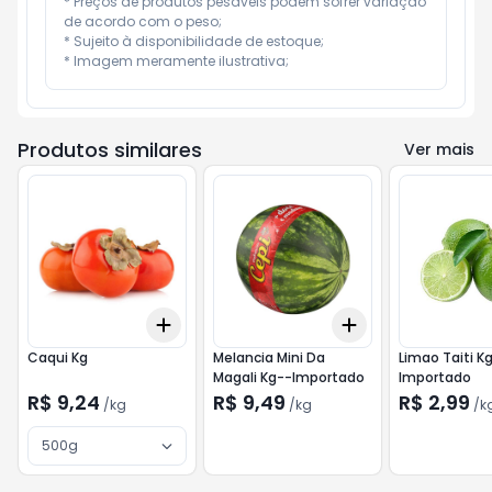
* Preços de produtos pesáveis podem sofrer variação 
de acordo com o peso;

* Sujeito à disponibilidade de estoque;

* Imagem meramente ilustrativa;
Produtos similares
Ver mais
Add
Add
+
3
kg
+
5
kg
+
0.9
kg
+
1.5
kg
Caqui Kg
Melancia Mini Da
Limao Taiti K
Magali Kg--Importado
Importado
R$ 9,24
R$ 9,49
R$ 2,99
/
kg
/
kg
/
k
500g