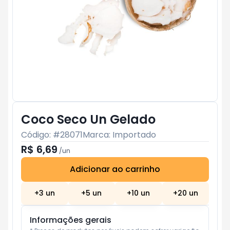
Coco Seco Un Gelado
Código: #
28071
Marca:
Importado
R$ 6,69
/
un
Adicionar ao carrinho
Subtotal:
R$ 0
+
3
un
+
5
un
+
10
un
+
20
un
Informações gerais