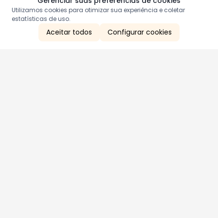
Gerenciar suas preferências de cookies
Utilizamos cookies para otimizar sua experiência e coletar
estatísticas de uso.
Aceitar todos
Configurar cookies
Aproveite as nossas promoções!
Cadastre seu e-mail e receba ofertas exclusivas.
QUERO RECEBER