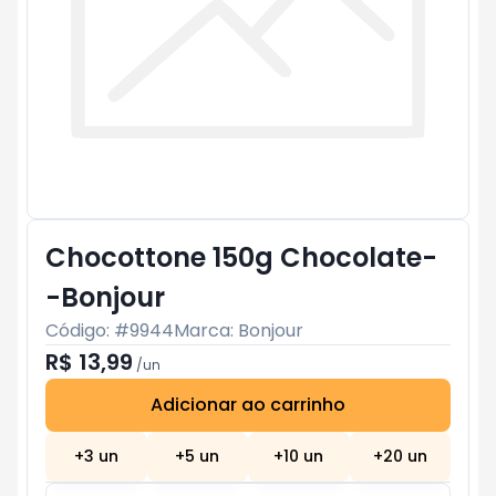
Chocottone 150g Chocolate-
-Bonjour
Código: #
9944
Marca:
Bonjour
R$ 13,99
/
un
Adicionar ao carrinho
Subtotal:
R$ 0
+
3
un
+
5
un
+
10
un
+
20
un