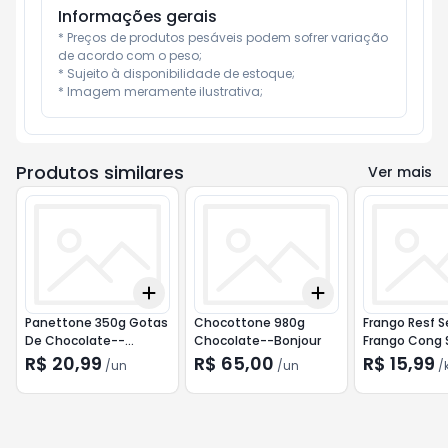
Informações gerais
* Preços de produtos pesáveis podem sofrer variação 
de acordo com o peso;

* Sujeito à disponibilidade de estoque;

* Imagem meramente ilustrativa;
Produtos similares
Ver mais
Add
Add
+
3
+
5
+
10
+
3
+
5
+
10
Panettone 350g Gotas
Chocottone 980g
Frango Resf S
De Chocolate--
Chocolate--Bonjour
Frango Cong 
Bonjour
Seara
R$ 20,99
R$ 65,00
R$ 15,99
/
un
/
un
/