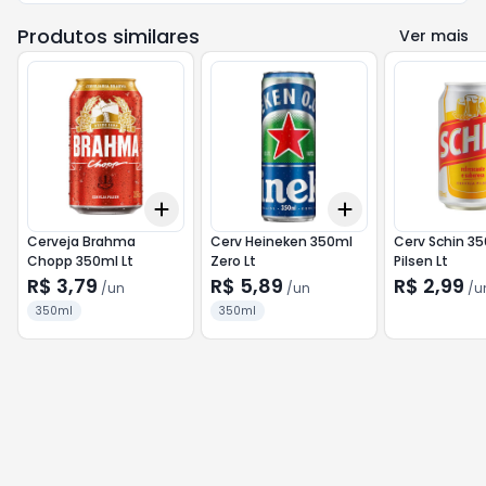
Produtos similares
Ver mais
Add
Add
+
3
+
5
+
10
+
3
+
5
+
10
Cerveja Brahma
Cerv Heineken 350ml
Cerv Schin 350ml
Chopp 350ml Lt
Zero Lt
Pilsen Lt
R$ 3,79
R$ 5,89
R$ 2,99
/
un
/
un
/
u
350ml
350ml