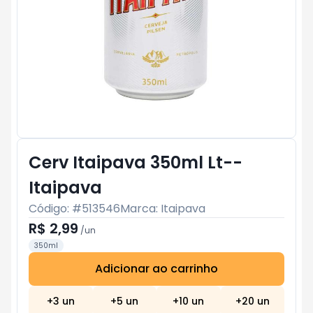
Cerv Itaipava 350ml Lt--
Itaipava
Código: #
513546
Marca:
Itaipava
R$ 2,99
/
un
350ml
Adicionar ao carrinho
Subtotal:
R$ 0
+
3
un
+
5
un
+
10
un
+
20
un