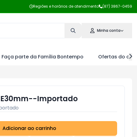
Regiões e horários de atendimento
(87) 3867-0459
Minha conta
Faça parte da Família Bontempo
Ofertas do dia
 E30mm--Importado
portado
Adicionar ao carrinho
Subtotal:
R$ 0,00