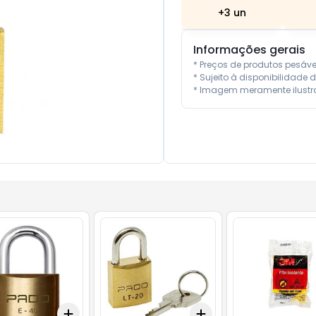
+
3
un
Informações gerais
* Preços de produtos pesáv
* Sujeito à disponibilidade d
* Imagem meramente ilustra
Add
Add
10
+
3
+
5
+
10
+
3
+
5
+
10