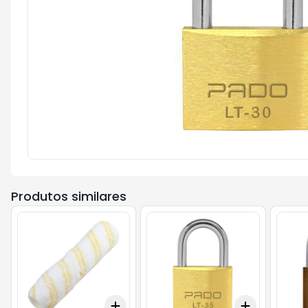
Produtos similares
Add
Add
+
3
+
5
+
10
+
3
+
5
+