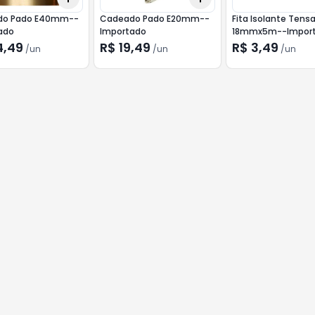
do Pado E40mm--
Cadeado Pado E20mm--
Fita Isolante Tens
ado
Importado
18mmx5m--Impor
4,49
R$ 19,49
R$ 3,49
/
un
/
un
/
un