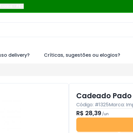
trolina
-
PE
so delivery?
Críticas, sugestões ou elogios?
Cadeado Pado
Código: #
1325
Marca:
Im
R$ 28,39
/
un