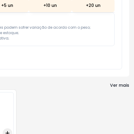
+
5
un
+
10
un
+
20
un
eis podem sofrer variação de acordo com o peso;

e estoque;

tiva;
Ver mais
Add
+
3
+
5
+
10