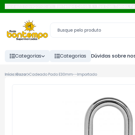
Você está navegando em:
Bontempo Cohab 6
-
Rua Dom Tomaz
,
Pe
Categorias
Categorias
Dúvidas sobre nos
Início
Bazar
Cadeado Pado E30mm--Importado