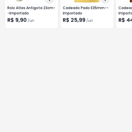
Rolo Atlas Antigota 23cm-
Cadeado Pado E35mm--
Cadea
-Importado
Importado
Import
R$ 9,90
R$ 25,99
R$ 4
/
un
/
un