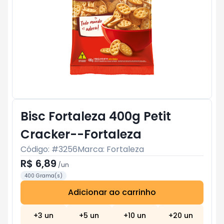
Bisc Fortaleza 400g Petit
Cracker--Fortaleza
Código: #
3256
Marca:
Fortaleza
R$ 6,89
/
un
400 Grama(s)
Adicionar ao carrinho
Subtotal:
R$ 0
+
3
un
+
5
un
+
10
un
+
20
un