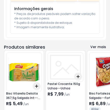
Informações gerais
* Preços de produtos pesáveis podem sofrer variação 
de acordo com o peso;

* Sujeito à disponibilidade de estoque;

* Imagem meramente ilustrativa;
Produtos similares
Ver mais
Add
+
3
+
5
+
10
Pastel Crocante 150g
Add
+
3
+
5
+
10
Uchoa--Uchoa
R$ 7,99
Bisc Vitarella Delicita
Bisc Fortalez
/
un
367,5g Salgado Int--
Salgado--For
Vitarella
R$ 5,49
R$ 6,89
/
un
/
u
400gr