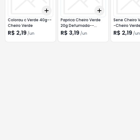
Add
Add
+
3
+
5
+
10
+
3
+
5
+
10
Colorau c Verde 40g--
Paprica Cheiro Verde
Sene Cheiro V
Cheiro Verde
20g Defumada--
-Cheiro Verd
Cheiro Verde
R$ 2,19
R$ 3,19
R$ 2,19
/
un
/
un
/
un