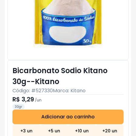
Bicarbonato Sodio Kitano
30g--Kitano
Código: #
527330
Marca:
Kitano
R$ 3,29
/
un
30gr
Adicionar ao carrinho
Subtotal:
R$ 0
+
3
un
+
5
un
+
10
un
+
20
un