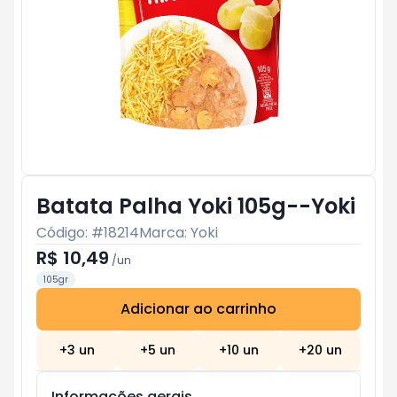
Batata Palha Yoki 105g--Yoki
Código: #
18214
Marca:
Yoki
R$ 10,49
/
un
105gr
Adicionar ao carrinho
Subtotal:
R$ 0
+
3
un
+
5
un
+
10
un
+
20
un
Informações gerais